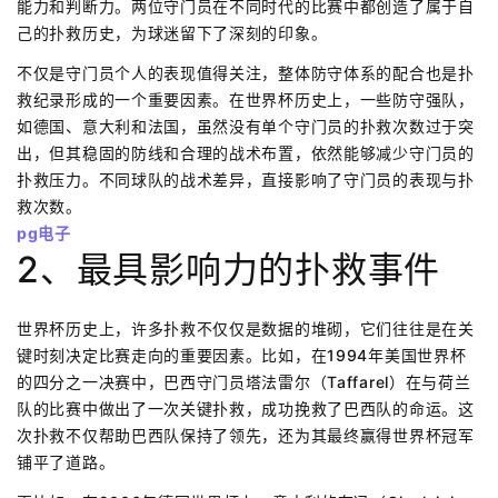
能力和判断力。两位守门员在不同时代的比赛中都创造了属于自
己的扑救历史，为球迷留下了深刻的印象。
不仅是守门员个人的表现值得关注，整体防守体系的配合也是扑
救纪录形成的一个重要因素。在世界杯历史上，一些防守强队，
如德国、意大利和法国，虽然没有单个守门员的扑救次数过于突
出，但其稳固的防线和合理的战术布置，依然能够减少守门员的
扑救压力。不同球队的战术差异，直接影响了守门员的表现与扑
救次数。
pg电子
2、最具影响力的扑救事件
世界杯历史上，许多扑救不仅仅是数据的堆砌，它们往往是在关
键时刻决定比赛走向的重要因素。比如，在1994年美国世界杯
的四分之一决赛中，巴西守门员塔法雷尔（Taffarel）在与荷兰
队的比赛中做出了一次关键扑救，成功挽救了巴西队的命运。这
次扑救不仅帮助巴西队保持了领先，还为其最终赢得世界杯冠军
铺平了道路。