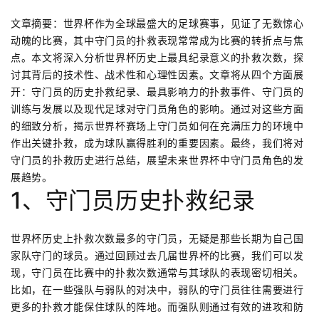
文章摘要：世界杯作为全球最盛大的足球赛事，见证了无数惊心
动魄的比赛，其中守门员的扑救表现常常成为比赛的转折点与焦
点。本文将深入分析世界杯历史上最具纪录意义的扑救次数，探
讨其背后的技术性、战术性和心理性因素。文章将从四个方面展
开：守门员的历史扑救纪录、最具影响力的扑救事件、守门员的
训练与发展以及现代足球对守门员角色的影响。通过对这些方面
的细致分析，揭示世界杯赛场上守门员如何在充满压力的环境中
作出关键扑救，成为球队赢得胜利的重要因素。最终，我们将对
守门员的扑救历史进行总结，展望未来世界杯中守门员角色的发
展趋势。
1、守门员历史扑救纪录
世界杯历史上扑救次数最多的守门员，无疑是那些长期为自己国
家队守门的球员。通过回顾过去几届世界杯的比赛，我们可以发
现，守门员在比赛中的扑救次数通常与其球队的表现密切相关。
比如，在一些强队与弱队的对决中，弱队的守门员往往需要进行
更多的扑救才能保住球队的阵地。而强队则通过有效的进攻和防