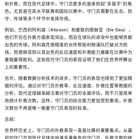
和扑救，而在现代足球中，守门员更多的是承担起“多面手”的角
色。尤其是在高水平联赛和国际比赛中，守门员需要在反击、防
守、传球等多个环节中发挥作用。
例如，巴西的阿利森（Alisson）和曼联的德赫亚（De Gea），
他们不仅在扑救方面表现突出，而且在球队的进攻中也能够贡献
出色的传球。阿利森凭借精准的长传帮助利物浦队打破对方防
线，而德赫亚则以其出色的反应速度和扑救能力屡屡在比赛中为
曼联赢得胜利。这些现代守门员的表现证明了他们在世界杯舞台
上的重要性。
另外，随着数据分析技术的进步，守门员的表现也得到了更加精
细的评估。通过对守门员扑救率、反应速度、扑救位置等数据的
分析，现代足球越来越注重对守门员的全面评估，而不只是简单
地统计扑救次数。这样，守门员的综合能力更加受到重视，扑救
次数也不再是唯一衡量守门员表现的标准。
总结：
世界杯历史上，守门员的扑救表现一直是比赛的重要看点。从最
初的守门员到现代足球中扮演多重角色的守门员，扑救次数的统