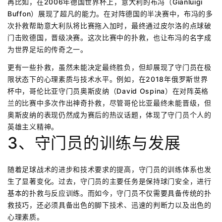
再比如，在2006年德国世界杯上，意大利的布冯（Gianluigi
Buffon）展现了超凡的能力。在对阵德国的半决赛中，布冯的多
次扑救帮助意大利队将比赛拖入加时，最终通过皮尔洛的点球破
门击败德国，晋级决赛。这次比赛中的扑救，也让布冯的名字成
为世界足坛的传奇之一。
更有一些扑救，虽然未能决定最终胜负，但却展现了守门员在极
限状态下的心理素质与技术水平。例如，在2018年俄罗斯世界
杯中，哥伦比亚守门员奥斯皮纳（David Ospina）在对阵英格
兰的比赛中多次作出神奇扑救，尽管哥伦比亚最终未能晋级，但
奥斯皮纳的表现仍然成为赛后的热议话题，体现了守门员个人的
英雄主义精神。
3、守门员的训练与发展
随着足球战术的进步和技术要求的提高，守门员的训练体系也发
生了显著变化。过去，守门员的主要任务是保持球门安全，进行
基本的扑救与反应训练。而如今，守门员不仅需要具备传统的扑
救技巧，还必须具备出色的脚下技术、迅速的判断力以及出色的
心理素质。