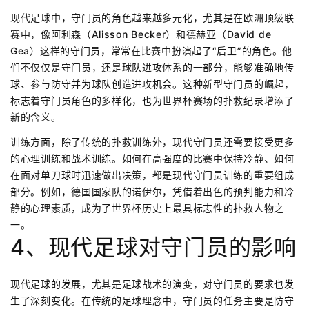
现代足球中，守门员的角色越来越多元化，尤其是在欧洲顶级联
赛中，像阿利森（Alisson Becker）和德赫亚（David de
Gea）这样的守门员，常常在比赛中扮演起了“后卫”的角色。他
们不仅仅是守门员，还是球队进攻体系的一部分，能够准确地传
球、参与防守并为球队创造进攻机会。这种新型守门员的崛起，
标志着守门员角色的多样化，也为世界杯赛场的扑救纪录增添了
新的含义。
训练方面，除了传统的扑救训练外，现代守门员还需要接受更多
的心理训练和战术训练。如何在高强度的比赛中保持冷静、如何
在面对单刀球时迅速做出决策，都是现代守门员训练的重要组成
部分。例如，德国国家队的诺伊尔，凭借着出色的预判能力和冷
静的心理素质，成为了世界杯历史上最具标志性的扑救人物之
一。
4、现代足球对守门员的影响
现代足球的发展，尤其是足球战术的演变，对守门员的要求也发
生了深刻变化。在传统的足球理念中，守门员的任务主要是防守