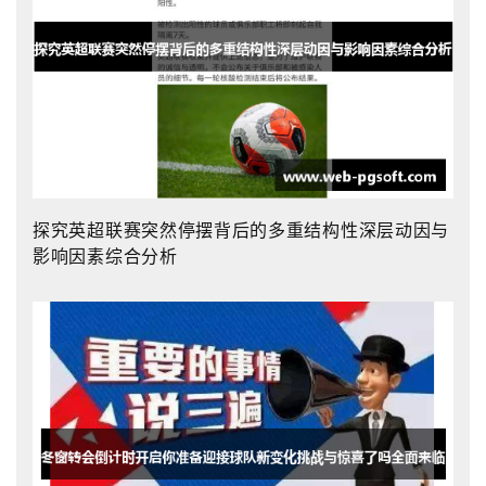
探究英超联赛突然停摆背后的多重结构性深层动因与
影响因素综合分析