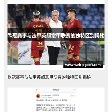
欧冠赛事与法甲英超意甲联赛的独特区别揭秘