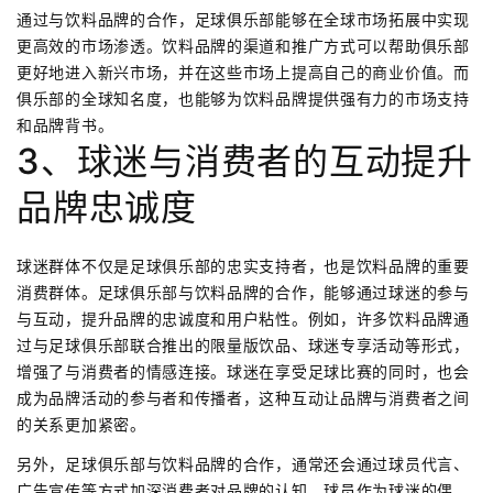
通过与饮料品牌的合作，足球俱乐部能够在全球市场拓展中实现
更高效的市场渗透。饮料品牌的渠道和推广方式可以帮助俱乐部
更好地进入新兴市场，并在这些市场上提高自己的商业价值。而
俱乐部的全球知名度，也能够为饮料品牌提供强有力的市场支持
和品牌背书。
3、球迷与消费者的互动提升
品牌忠诚度
球迷群体不仅是足球俱乐部的忠实支持者，也是饮料品牌的重要
消费群体。足球俱乐部与饮料品牌的合作，能够通过球迷的参与
与互动，提升品牌的忠诚度和用户粘性。例如，许多饮料品牌通
过与足球俱乐部联合推出的限量版饮品、球迷专享活动等形式，
增强了与消费者的情感连接。球迷在享受足球比赛的同时，也会
成为品牌活动的参与者和传播者，这种互动让品牌与消费者之间
的关系更加紧密。
另外，足球俱乐部与饮料品牌的合作，通常还会通过球员代言、
广告宣传等方式加深消费者对品牌的认知。球员作为球迷的偶