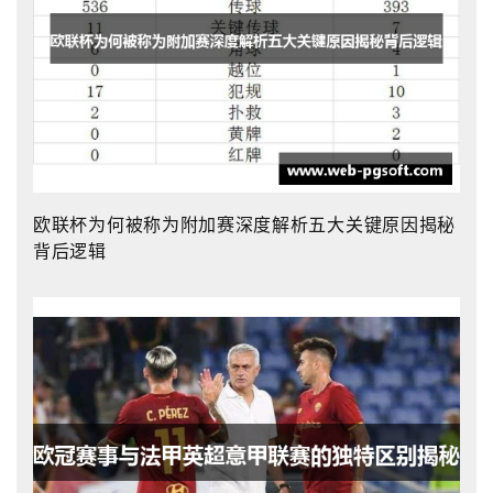
欧联杯为何被称为附加赛深度解析五大关键原因揭秘
背后逻辑