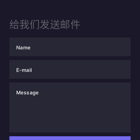
给我们发送邮件
Name
E-mail
Message