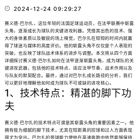
2024-12-24 09:29:27
赛义德·巴尔扎，这位年轻的法国足球运动员，在法甲联赛中崭露
头角，逐渐成长为球队的关键进攻利器。凭借其出色的技术、强
大的身体素质以及敏锐的场上嗅觉，巴尔扎在短短的时间内就赢
得了球迷与媒体的高度评价。他的崭露头角不仅仅是个人表现的
突破，也反映了球队战术体系的进步与调整。本文将从四个方面
详细探讨赛义德·巴尔扎如何在法甲逐渐崭露头角，成为球队的关
键进攻武器，包括他的技术特点、适应法甲节奏、战术作用以及
与队友的默契配合。最终，通过对巴尔扎成长路径的分析，我们
可以更好地理解他如何成为球队不可或缺的进攻核心。
1、技术特点：精湛的脚下功
夫
赛义德·巴尔扎的技术特点可谓是其崭露头角的重要因素之一。他
拥有极为细腻的脚下技术，尤其在短距离的控球和过人方面表现
得尤为突出。巴尔扎的带球能力使他在高速奔跑中依然能够保持