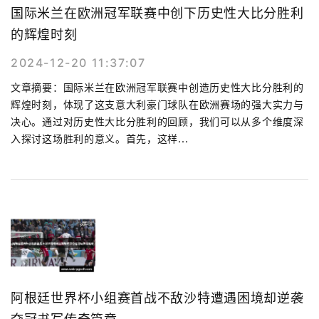
国际米兰在欧洲冠军联赛中创下历史性大比分胜利
的辉煌时刻
2024-12-20 11:37:07
文章摘要：国际米兰在欧洲冠军联赛中创造历史性大比分胜利的
辉煌时刻，体现了这支意大利豪门球队在欧洲赛场的强大实力与
决心。通过对历史性大比分胜利的回顾，我们可以从多个维度深
入探讨这场胜利的意义。首先，这样...
阿根廷世界杯小组赛首战不敌沙特遭遇困境却逆袭