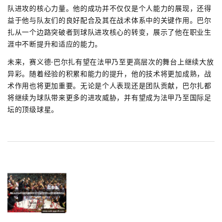
队进攻的核心力量。他的成功并不仅仅是个人能力的展现，还得
益于他与队友们的良好配合及其在战术体系中的关键作用。巴尔
扎从一个边路突破者到球队进攻核心的转变，展示了他在职业生
涯中不断提升和适应的能力。
未来，赛义德·巴尔扎有望在法甲乃至更高层次的舞台上继续大放
异彩。随着经验的积累和能力的提升，他的技术将更加成熟，战
术作用也将更加重要。无论是个人表现还是团队贡献，巴尔扎都
将继续为球队带来更多的进攻威胁，并有望成为法甲乃至国际足
坛的顶级球星。