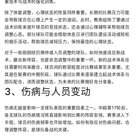
重技术与战术的强化训练。
除了体能调整，心理状态的恢复同样重要。长期的比赛压力可能
会导致球员在心理上产生一定的波动。此时，教练组除了要通过
战术训练来提升球员的竞技状态，还会通过心理辅导来帮助球员
调整心态。部分球队可能会借助休息日进行团队建设活动或轻松
的娱乐活动，帮助球员减轻压力，保持最佳的心理状态。
对于一些刚刚经历换帅或人员调整的球队，如何快速适应新战
术，磨合新阵容，也是状态调整中的重要一环。新的战术体系往
往需要时间来磨合，球员间的默契程度对比赛结果至关重要。尤
其是在联赛的中期阶段，球队通过比赛来逐渐建立起战术体系与
团队配合，进而调整状态，为未来的比赛做好充分准备。
3、伤病与人员变动
伤病无疑是影响一支球队表现的重要因素之一。中超第17轮前，
各支球队的伤病情况将直接影响到比赛的阵容安排。赛季进入下
半程，球员的伤病频率也开始增加。如何有效应对伤病问题，合
理调整阵容，是球队备战的关键。