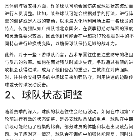
具体到阵容安排方面，许多球队可能会因伤病或球员状态波动而
进行人员调整。比如，某些球队可能会根据对手的打法，进行阵
型的调整或是人员的变动，以求最大化地利用场上每一名球员的
特点。传统强队如广州队或北京国安，在赛季初期对阵容的深度
和灵活性要求较高，因此他们可能会在中超第17轮根据对手的不
同特点进行轮换或变阵，以确保球队保持足够的战斗力。
此外，对于一些下游球队而言，战术布置往往更注重防守的稳固
与反击的效率。如何在面对强队时减少失误，争取通过有限的进
攻机会获得进球，成为了他们备战的重点。主教练在对阵强队
时，往往会安排更多的中场球员来加强防守，利用快速的边路传
球或长传球发动反击。
2、球队状态调整
随着赛季的深入，球队的状态往往会经历波动。如何在中超第17
轮前进行有效的状态调整，是各支球队备战的重点。球队在中期
阶段可能经历了密集的比赛，部分球员的体能和状态出现疲劳问
题。为了应对这一情况，球队会在训练中加强体能恢复，同时注