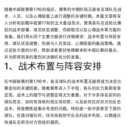
随着中超联赛第17轮的临近，赛季的中期阶段正是各支球队在战
术、人员、以及心理层面上进行调整的关键时期。本篇文章将深
入分析和前瞻中超第17轮的五大备战亮点，聚焦各队在此轮比赛
前的战术部署、球员状态调整、伤病情况以及心理战术等方面的
准备。我们将从四个主要方面进行详细阐述：战术布置与阵容安
排、球队状态调整、伤病与人员变动、心理层面的备战策略。通
过这些方面的分析，帮助读者更好地理解本轮中超比赛的看点，
并为即将到来的激烈对决做好充分的准备。
1、战术布置与阵容安排
在中超联赛的第17轮中，各支球队的战术布置无疑将成为决定比
赛走向的关键因素。随着赛季进入下半程，各队的实力差距渐渐
显现，战术上的细节与调整显得尤为重要。对于许多排名前列的
球队而言，如何有效地利用主场优势，以及如何应对对方的反击
战术，将是教练组重点考虑的问题。特别是一些中游甚至下游的
球队，在面对强队时，往往采取防守反击的战术布局，以期通过
快速反击抓住对方防线的漏洞。