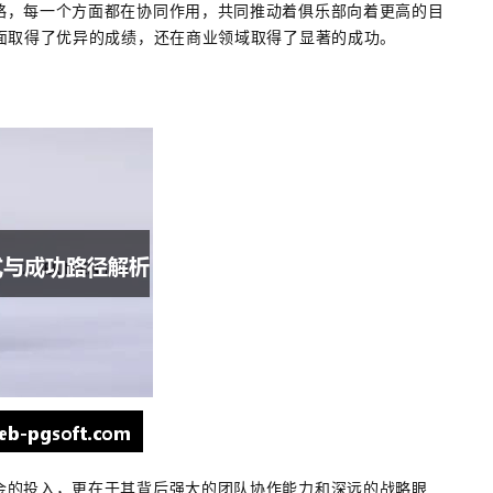
略，每一个方面都在协同作用，共同推动着俱乐部向着更高的目
面取得了优异的成绩，还在商业领域取得了显著的成功。
金的投入，更在于其背后强大的团队协作能力和深远的战略眼