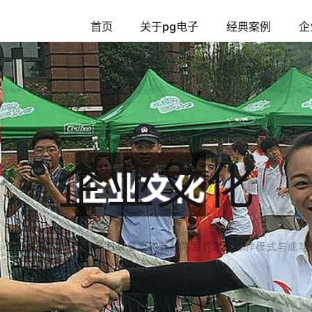
首页
关于pg电子
经典案例
企
企业文化
巴黎圣日耳曼豪购计划背后的团队协作模式与成功
企业文化