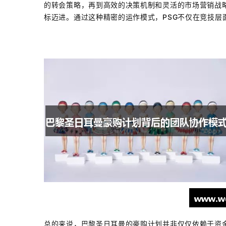
的转会策略，再到高效的决策机制和灵活的市场营销战
标迈进。通过这种精密的运作模式，PSG不仅在竞技层
总的来说，巴黎圣日耳曼的豪购计划并非仅仅依赖于资