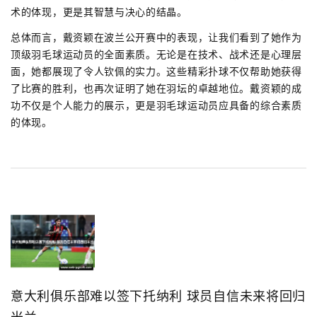
术的体现，更是其智慧与决心的结晶。
总体而言，戴资颖在波兰公开赛中的表现，让我们看到了她作为
顶级羽毛球运动员的全面素质。无论是在技术、战术还是心理层
面，她都展现了令人钦佩的实力。这些精彩扑球不仅帮助她获得
了比赛的胜利，也再次证明了她在羽坛的卓越地位。戴资颖的成
功不仅是个人能力的展示，更是羽毛球运动员应具备的综合素质
的体现。
意大利俱乐部难以签下托纳利 球员自信未来将回归