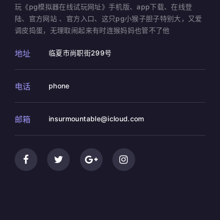
玩《pg模拟器在线试玩网址》手机版、app下载、在线登
陆、官方网站 、官方入口、这只pg小猴子胆子特别大，又爱
调皮捣蛋，无理取闹起来有时连猴妈妈也管不了他
地址
临夏市尚职街299号
电话
phone
邮箱
insurmountable@icloud.com