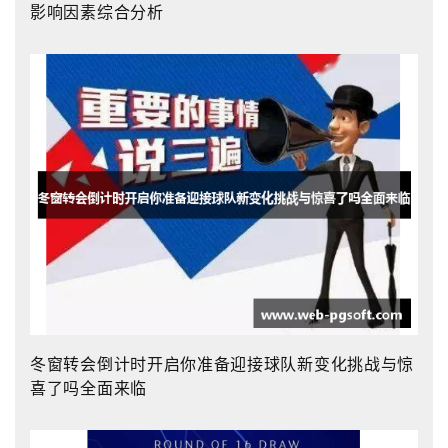
影响因素综合分析
冬窗转会倒计时开启你准备迎接球队新变化挑战与惊
喜了吗全面来临