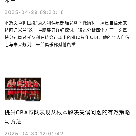
米兰
2025-04-29 09:20:18
本篇文章将围绕“意大利俱乐部难以签下托纳利，球员自信未来
将回归米兰”这一主题展开详细探讨。通过分析四个方面，文章
将分别阐述托纳利在转会市场上的难以操作原因、他的个人自信
心与未来规划、米兰俱乐部对他的重...
提升CBA球队表现从根本解决失误问题的有效策略
与方法
2025-04-30 12:01:42