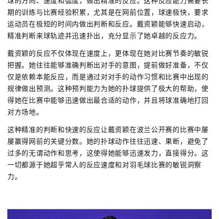
球的方向、速度和弧度，做出精准的反应。这种反应能力需要长
期的训练与比赛经验积累，尤其是在网前位置，球速极快，要求
运动员在极短的时间内做出判断和反应。戴资颖能够快速启动，
精准判断来球轨迹并迅速扑出，充分显示了她卓越的反应力。
戴资颖的反应不仅体现在速度上，更体现在她对比赛节奏的敏锐
把握。她往往能够准确判断出对手的意图，提前做好准备，不仅
仅是依赖本能反应，而是通过对对手的动作习惯和比赛中出现的
规律做出预测。这种预判能力为她的扑球提供了极大的帮助，使
得她在比赛中能够迅速做出最合适的动作，并且将球准确地打回
对方场地。
这种精准的判断和快速的反应让戴资颖在波兰公开赛的比赛中屡
屡赢得网前的关键分数。她的扑球动作往往迅速、果断，避免了
过多的无谓动作和思考，这使得她能够迅速发力，直接得分。这
一切都源于她超乎常人的反应速度和对羽毛球比赛的敏锐洞察
力。