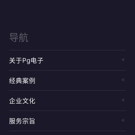
导航
关于pg电子
经典案例
企业文化
服务宗旨