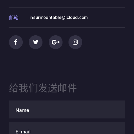
邮箱
insurmountable@icloud.com
给我们发送邮件
Name
E-mail