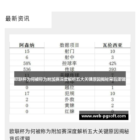
最新资讯
欧联杯为何被称为附加赛深度解析五大关键原因揭秘
背后逻辑