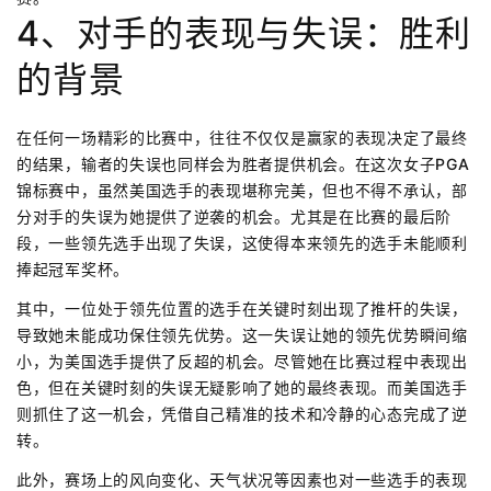
4、对手的表现与失误：胜利
的背景
在任何一场精彩的比赛中，往往不仅仅是赢家的表现决定了最终
的结果，输者的失误也同样会为胜者提供机会。在这次女子PGA
锦标赛中，虽然美国选手的表现堪称完美，但也不得不承认，部
分对手的失误为她提供了逆袭的机会。尤其是在比赛的最后阶
段，一些领先选手出现了失误，这使得本来领先的选手未能顺利
捧起冠军奖杯。
其中，一位处于领先位置的选手在关键时刻出现了推杆的失误，
导致她未能成功保住领先优势。这一失误让她的领先优势瞬间缩
小，为美国选手提供了反超的机会。尽管她在比赛过程中表现出
色，但在关键时刻的失误无疑影响了她的最终表现。而美国选手
则抓住了这一机会，凭借自己精准的技术和冷静的心态完成了逆
转。
此外，赛场上的风向变化、天气状况等因素也对一些选手的表现