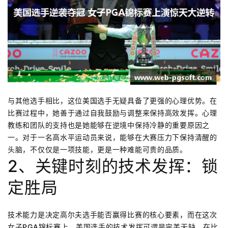
与其他选手相比，这位美国选手无疑具备了更强的心理优势。在
比赛过程中，她善于通过自我鼓励与调整来保持高效发挥。心理
教练和团队的支持也是她能够在逆境中保持冷静的重要原因之
一。对于一名高水平运动员来说，能够在大赛压力下保持清醒的
头脑，不仅仅是一项技能，更是一种难能可贵的品质。
2、关键时刻的技术发挥：锁
定胜局
技术能力是决定高尔夫选手能否赢得比赛的核心要素，而在这次
女子PGA锦标赛上，美国选手的技术发挥可谓是完美无缺。在比