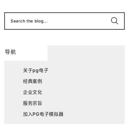
Search the blog...
导航
关于pg电子
经典案例
企业文化
服务宗旨
加入PG电子模拟器