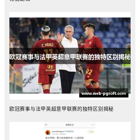
欧冠赛事与法甲英超意甲联赛的独特区别揭秘