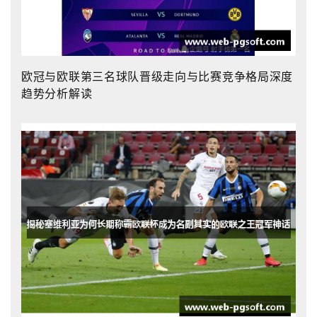
欧冠与欧联第三名球队晋级走向与比赛竞争格局深度
趋势分析解读