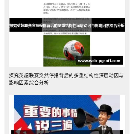
探究英超联赛突然停摆背后的多重结构性深层动因与
影响因素综合分析