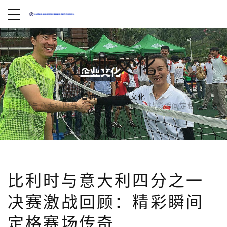
企业文化
首页
企业文化
比利时与意大利四分之一决赛激战回顾：精彩瞬间定格赛场传
奇
比利时与意大利四分之一
决赛激战回顾：精彩瞬间
定格赛场传奇