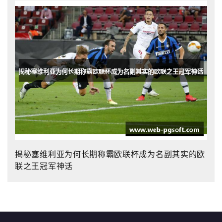
揭秘塞维利亚为何长期称霸欧联杯成为名副其实的欧
联之王冠军神话