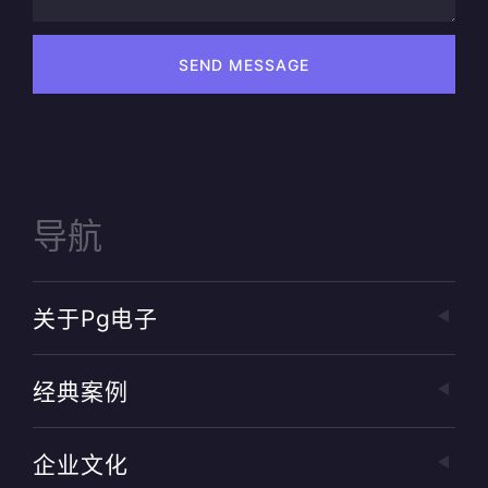
SEND MESSAGE
导航
关于pg电子
经典案例
企业文化