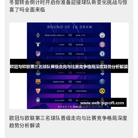
冬窗转会倒计时开启你准备迎接球队新变化挑战与惊
喜了吗全面来临
欧冠与欧联第三名球队晋级走向与比赛竞争格局深度
趋势分析解读