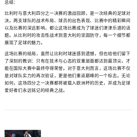
总结：
比利时与意大利四分之一决赛的激战回顾，是一次经典的足球对
决。两支球队的战术布局、球员的出色表现、比赛中的精彩瞬间
以及比赛的深远影响，都让这场比赛成为了球迷们津津乐道的话
题。从比利时的攻击性战术到意大利的坚固防守，每一个细节都
展现了足球的魅力。
这场比赛的结局，虽然让比利时球迷感到遗憾，但也给他们留下
了深刻的教训：只有在技术与心态的双重层面都达到最顶尖，才
能在国际大赛中最终夺得荣誉。对于意大利而言，这场比赛不仅
是对球队实力的再次验证，更是他们重返巅峰的一个标志。无论
如何，这场四分之一决赛都将被载入欧洲杯的历史，并成为足球
爱好者们永远铭记的经典之战。