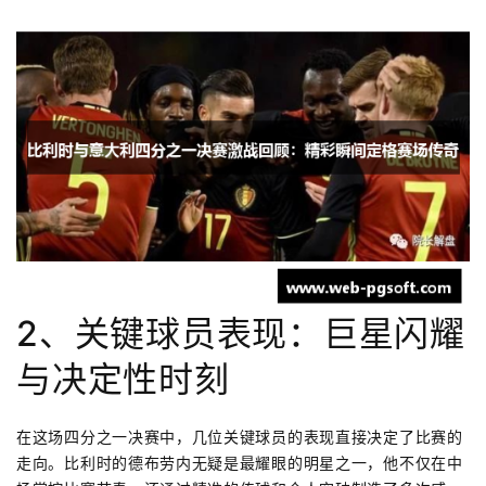
2、关键球员表现：巨星闪耀
与决定性时刻
在这场四分之一决赛中，几位关键球员的表现直接决定了比赛的
走向。比利时的德布劳内无疑是最耀眼的明星之一，他不仅在中