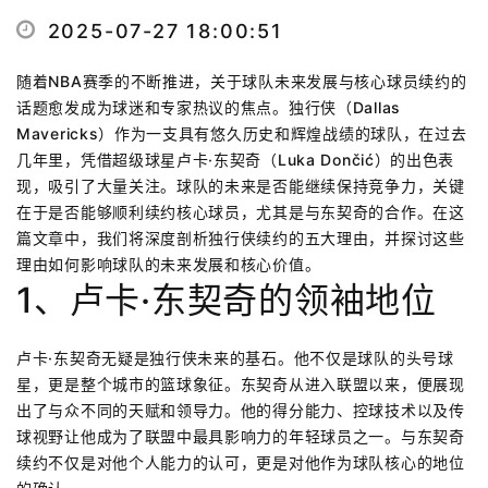
2025-07-27 18:00:51
随着NBA赛季的不断推进，关于球队未来发展与核心球员续约的
话题愈发成为球迷和专家热议的焦点。独行侠（Dallas
Mavericks）作为一支具有悠久历史和辉煌战绩的球队，在过去
几年里，凭借超级球星卢卡·东契奇（Luka Dončić）的出色表
现，吸引了大量关注。球队的未来是否能继续保持竞争力，关键
在于是否能够顺利续约核心球员，尤其是与东契奇的合作。在这
篇文章中，我们将深度剖析独行侠续约的五大理由，并探讨这些
理由如何影响球队的未来发展和核心价值。
1、卢卡·东契奇的领袖地位
卢卡·东契奇无疑是独行侠未来的基石。他不仅是球队的头号球
星，更是整个城市的篮球象征。东契奇从进入联盟以来，便展现
出了与众不同的天赋和领导力。他的得分能力、控球技术以及传
球视野让他成为了联盟中最具影响力的年轻球员之一。与东契奇
续约不仅是对他个人能力的认可，更是对他作为球队核心的地位