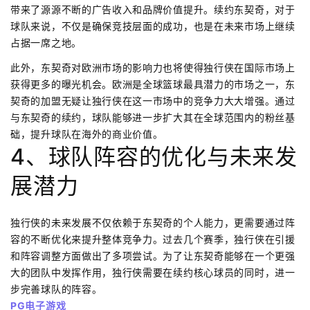
带来了源源不断的广告收入和品牌价值提升。续约东契奇，对于
球队来说，不仅是确保竞技层面的成功，也是在未来市场上继续
占据一席之地。
此外，东契奇对欧洲市场的影响力也将使得独行侠在国际市场上
获得更多的曝光机会。欧洲是全球篮球最具潜力的市场之一，东
契奇的加盟无疑让独行侠在这一市场中的竞争力大大增强。通过
与东契奇的续约，球队能够进一步扩大其在全球范围内的粉丝基
础，提升球队在海外的商业价值。
4、球队阵容的优化与未来发
展潜力
独行侠的未来发展不仅依赖于东契奇的个人能力，更需要通过阵
容的不断优化来提升整体竞争力。过去几个赛季，独行侠在引援
和阵容调整方面做出了多项尝试。为了让东契奇能够在一个更强
大的团队中发挥作用，独行侠需要在续约核心球员的同时，进一
步完善球队的阵容。
PG电子游戏