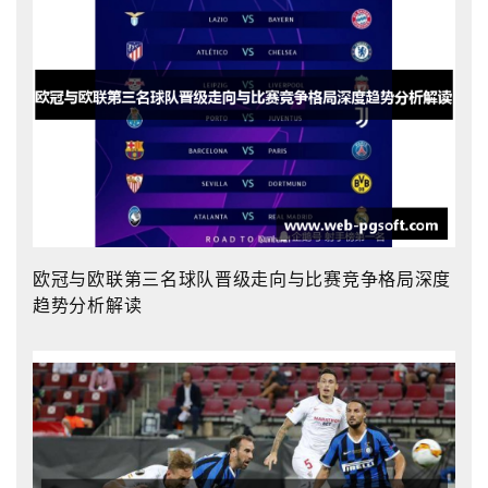
欧冠与欧联第三名球队晋级走向与比赛竞争格局深度
趋势分析解读