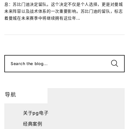
息：苏比门迪决定留队。这个决定不仅是个人选择，更是对曼城
未来阵容以及战术体系的一次重要影响。苏比门迪的留队，标志
着曼城在未来赛季中将继续拥有这位年...
Search the blog...
导航
关于pg电子
经典案例