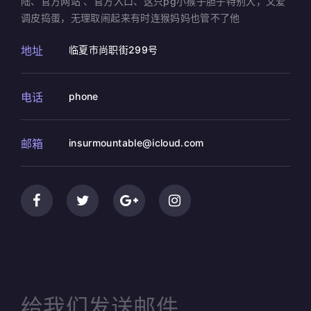
陆、官方网站 、官方入口、这只pg小猴子胆子特别大，又爱
调皮捣蛋，无理取闹起来有时连猴妈妈也管不了他
地址
临夏市尚职街299号
电话
phone
邮箱
insurmountable@icloud.com
给我们发送邮件