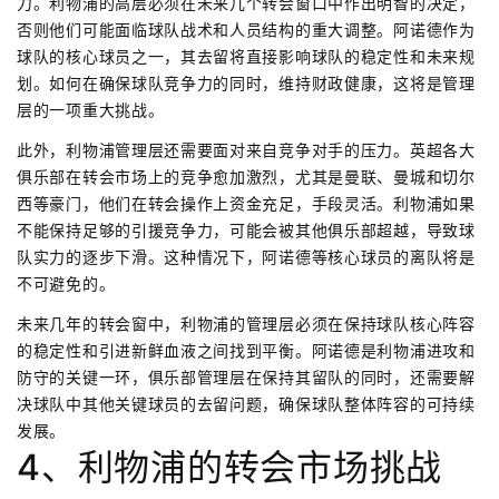
力。利物浦的高层必须在未来几个转会窗口中作出明智的决定，
否则他们可能面临球队战术和人员结构的重大调整。阿诺德作为
球队的核心球员之一，其去留将直接影响球队的稳定性和未来规
划。如何在确保球队竞争力的同时，维持财政健康，这将是管理
层的一项重大挑战。
此外，利物浦管理层还需要面对来自竞争对手的压力。英超各大
俱乐部在转会市场上的竞争愈加激烈，尤其是曼联、曼城和切尔
西等豪门，他们在转会操作上资金充足，手段灵活。利物浦如果
不能保持足够的引援竞争力，可能会被其他俱乐部超越，导致球
队实力的逐步下滑。这种情况下，阿诺德等核心球员的离队将是
不可避免的。
未来几年的转会窗中，利物浦的管理层必须在保持球队核心阵容
的稳定性和引进新鲜血液之间找到平衡。阿诺德是利物浦进攻和
防守的关键一环，俱乐部管理层在保持其留队的同时，还需要解
决球队中其他关键球员的去留问题，确保球队整体阵容的可持续
发展。
4、利物浦的转会市场挑战