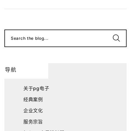
Search the blog...
导航
关于pg电子
经典案例
企业文化
服务宗旨