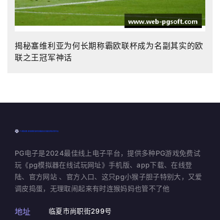
揭秘塞维利亚为何长期称霸欧联杯成为名副其实的欧
联之王冠军神话
PG电子是2024最佳线上电子平台，提供多种PG游戏免费试
玩《pg模拟器在线试玩网址》手机版、app下载、在线登
陆、官方网站 、官方入口、这只pg小猴子胆子特别大，又爱
调皮捣蛋，无理取闹起来有时连猴妈妈也管不了他
地址
临夏市尚职街299号