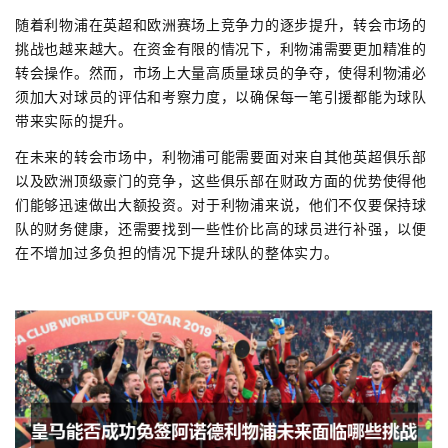
随着利物浦在英超和欧洲赛场上竞争力的逐步提升，转会市场的
挑战也越来越大。在资金有限的情况下，利物浦需要更加精准的
转会操作。然而，市场上大量高质量球员的争夺，使得利物浦必
须加大对球员的评估和考察力度，以确保每一笔引援都能为球队
带来实际的提升。
在未来的转会市场中，利物浦可能需要面对来自其他英超俱乐部
以及欧洲顶级豪门的竞争，这些俱乐部在财政方面的优势使得他
们能够迅速做出大额投资。对于利物浦来说，他们不仅要保持球
队的财务健康，还需要找到一些性价比高的球员进行补强，以便
在不增加过多负担的情况下提升球队的整体实力。