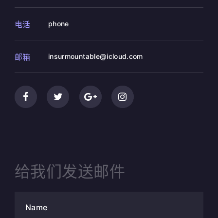
电话
phone
邮箱
insurmountable@icloud.com
给我们发送邮件
Name