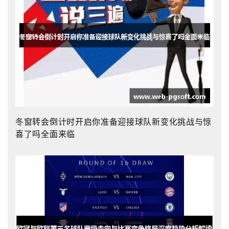
冬窗转会倒计时开启你准备迎接球队新变化挑战与惊
喜了吗全面来临