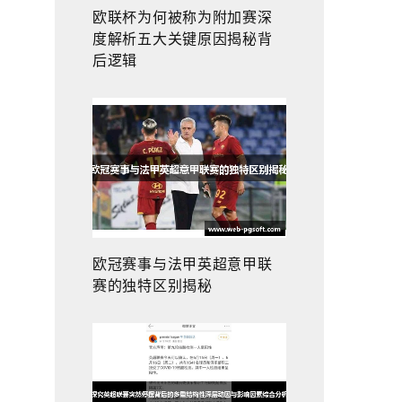
欧联杯为何被称为附加赛深
度解析五大关键原因揭秘背
后逻辑
欧冠赛事与法甲英超意甲联
赛的独特区别揭秘