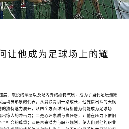
何让他成为足球场上的耀
的速度、敏锐的球感以及场内外的独特气质，成为了当代足坛最耀
代运动员形象的代表。从曼联青训一路成长，他凭借出众的天赋
德的独特魅力展开，从四个方面详细解析他为何能成为足球场上
现出惊人的冲击力；二是心理素质与责任感，让他在压力下依旧
乃至社会的尊重；四是未来潜力与职业规划，使人们对他的职业