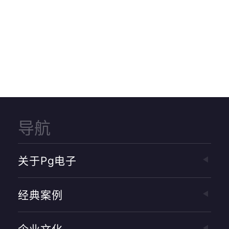
导航
关于pg电子
经典案例