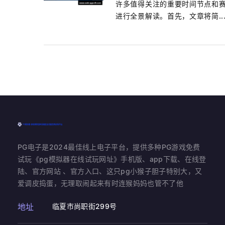
许多值得关注的重要时间节点和
进行全景解读。首先，文章将简..
PG电子是2024最佳线上电子平台，提供多种PG游戏免费
试玩《pg模拟器在线试玩网址》手机版、app下载、在线登
陆、官方网站 、官方入口、这只pg小猴子胆子特别大，又
爱调皮捣蛋，无理取闹起来有时连猴妈妈也管不了他
地址
临夏市尚职街299号