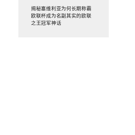
揭秘塞维利亚为何长期称霸
欧联杯成为名副其实的欧联
之王冠军神话