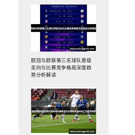
欧冠与欧联第三名球队晋级
走向与比赛竞争格局深度趋
势分析解读