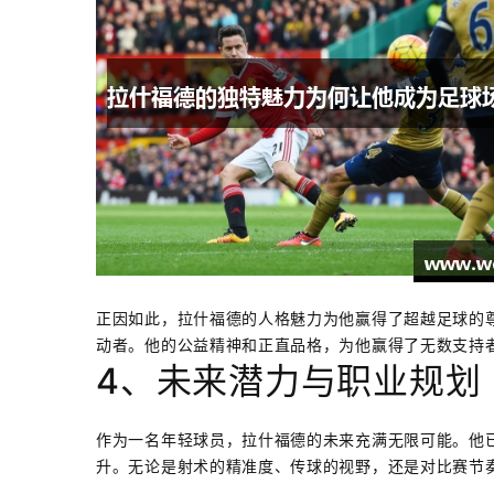
正因如此，拉什福德的人格魅力为他赢得了超越足球的
动者。他的公益精神和正直品格，为他赢得了无数支持
4、未来潜力与职业规划
作为一名年轻球员，拉什福德的未来充满无限可能。他
升。无论是射术的精准度、传球的视野，还是对比赛节