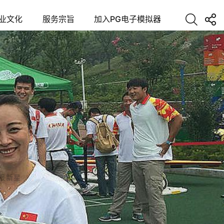
业文化
服务宗旨
加入PG电子模拟器
眼新星