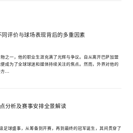
不同评价与球场表现背后的多重因素
人物之一，他的职业生涯充满了光辉与争议。自从离开巴萨加盟
现便成为了全球球迷和媒体持续关注的焦点。然而，外界对他的
...
节点分析及赛事安排全景解读
顶级足球盛事，从筹备到开赛，再到最终的冠军诞生，其间贯穿了