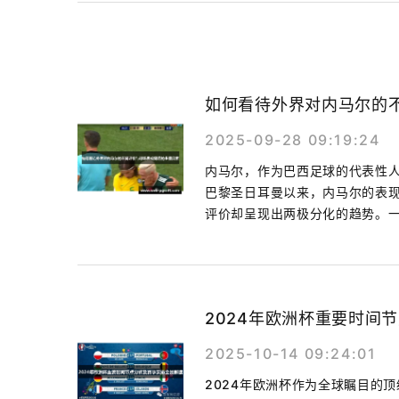
如何看待外界对内马尔的
2025-09-28 09:19:24
内马尔，作为巴西足球的代表性
巴黎圣日耳曼以来，内马尔的表
评价却呈现出两极分化的趋势。一方
2024年欧洲杯重要时间
2025-10-14 09:24:01
2024年欧洲杯作为全球瞩目的