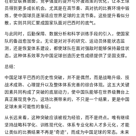
在职业联赛层面，竞争强度的提升与外援政策的优化，让本土球
员得到更多成长机会。尤其是在高节奏、高对抗的比赛环境中锻
炼，使中国球员逐渐适应世界足球的主流节奏。这些提升看似分
散，实则共同汇聚成国家队面对巴西时的底气。
与此同时，后勤保障、数据分析和科学训练手段的引入，使国家
队的备战愈加专业。无论是对对手的研究、运动员体能状态监
测，还是恢复体系建设，都使球队在面对强敌时能够保持最佳状
态。这种体系效率为中国足球创造历史性成绩提供了坚固支撑。
总结：
中国足球平巴西的历史性突破，并不是偶然，而是战略升级、技
战术成熟、心理提升以及整体体系完善的综合体现。这五大关键
因素共同构成了突破的底层动力，使中国队能够在世界级舞台上
真正展现竞争力。这场比赛带来的，不只是一个结果，更是中国
足球未来可能性的象征。
从长远来看，这种突破应该被视为经验，而不是终点。唯有继续
坚持战略科学化、训练现代化、体系专业化和人才多元化，才能
让类似的比赛结果不再是“奇迹”，而成为中国足球的常态。未来