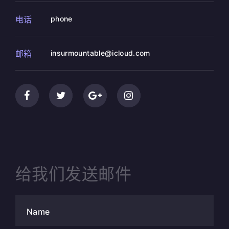
电话
phone
邮箱
insurmountable@icloud.com
给我们发送邮件
Name