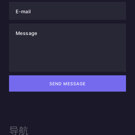
E-mail
Message
SEND MESSAGE
导航