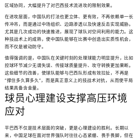
区域协同，大幅提升了对巴西技术流进攻的限制效果。
在进攻层面，中国队的打法也更立体、更有效，不再依赖单一长
传冲吊，而是通过中场组织、边路渗透以及快速反击实现威胁。
尤其是几次成功的快速推进，展现了球队对空间利用的能力。这
种技战术上的成熟，使中国队能够在比赛中创造出实质性机会，
而不仅是被动防守。
值得强调的是，中国队在关键时刻的处理球能力明显提升，比如
控球环节减少无谓失误、传接球质量提升、攻守转换更加果断。
这些细节的改善，使球队能够与巴西队形成有效拉扯，不再是
“撑住多久算多久”，而是真正意义上的技战术对抗，从而使平局
结果具备含金量。
球员心理建设支撑高压环境
应对
平巴西不仅是技术层面的突破，更是心理建设的胜利。长期以
来，中国足球在面对世界强队时往往心态紧绷、畏手畏脚，但在