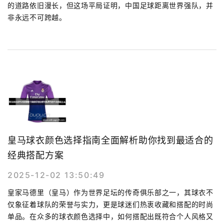
的道路依旧漫长，但这场平局证明，中国足球距离世界强队，并
非永远不可跨越。
皇马球衣颜色选择指南全面解析助你找到最适合的
经典搭配方案
2025-12-02 13:50:49
皇家马德里（皇马）作为世界足坛的传奇俱乐部之一，其球衣不
仅象征着球队的荣誉与实力，更是球迷们热衷收藏和搭配的时尚
单品。在众多的球衣颜色选择中，如何搭配出既符合个人风格又