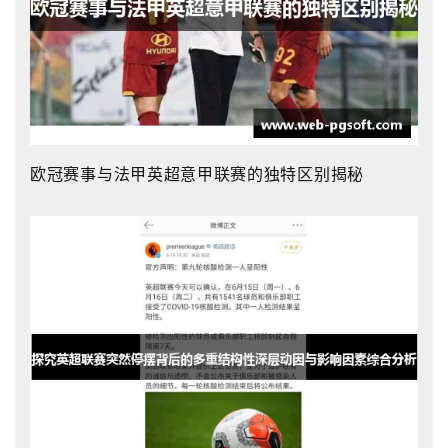
欧冠赛事与法甲英超意甲联赛的独特区别揭秘