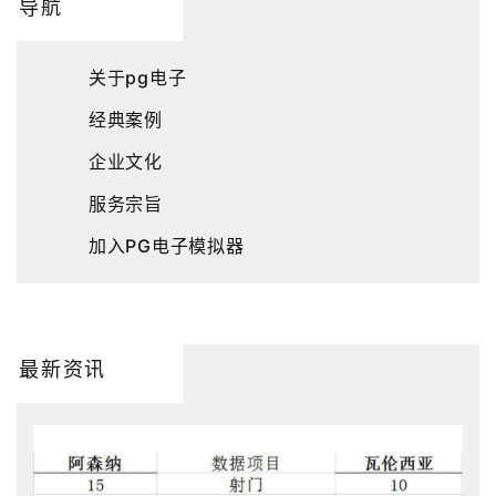
导航
关于pg电子
经典案例
企业文化
服务宗旨
加入PG电子模拟器
最新资讯