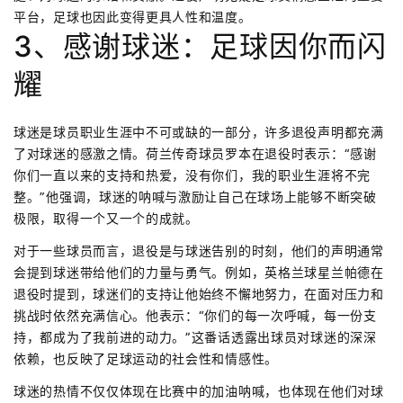
平台，足球也因此变得更具人性和温度。
3、感谢球迷：足球因你而闪
耀
球迷是球员职业生涯中不可或缺的一部分，许多退役声明都充满
了对球迷的感激之情。荷兰传奇球员罗本在退役时表示：“感谢
你们一直以来的支持和热爱，没有你们，我的职业生涯将不完
整。”他强调，球迷的呐喊与激励让自己在球场上能够不断突破
极限，取得一个又一个的成就。
对于一些球员而言，退役是与球迷告别的时刻，他们的声明通常
会提到球迷带给他们的力量与勇气。例如，英格兰球星兰帕德在
退役时提到，球迷们的支持让他始终不懈地努力，在面对压力和
挑战时依然充满信心。他表示：“你们的每一次呼喊，每一份支
持，都成为了我前进的动力。”这番话透露出球员对球迷的深深
依赖，也反映了足球运动的社会性和情感性。
球迷的热情不仅仅体现在比赛中的加油呐喊，也体现在他们对球