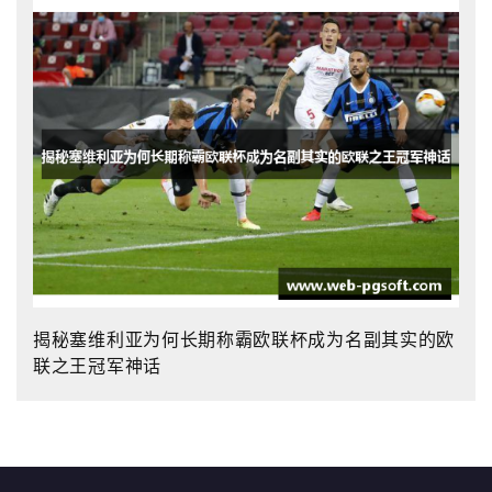
揭秘塞维利亚为何长期称霸欧联杯成为名副其实的欧
联之王冠军神话