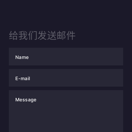
给我们发送邮件
Name
E-mail
Message