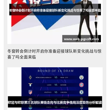
冬窗转会倒计时开启你准备迎接球队新变化挑战与惊
喜了吗全面来临