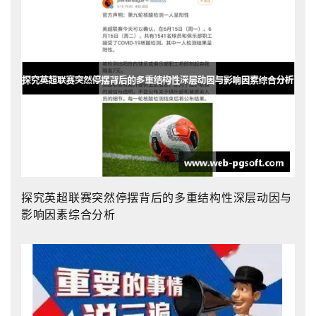
探究英超联赛突然停摆背后的多重结构性深层动因与
影响因素综合分析