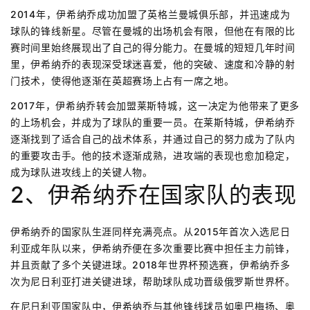
2014年，伊希纳乔成功加盟了英格兰曼城俱乐部，并迅速成为
球队的锋线新星。尽管在曼城的出场机会有限，但他在有限的比
赛时间里始终展现出了自己的得分能力。在曼城的短短几年时间
里，伊希纳乔的表现深受球迷喜爱，他的突破、速度和冷静的射
门技术，使得他逐渐在英超赛场上占有一席之地。
2017年，伊希纳乔转会加盟莱斯特城，这一决定为他带来了更多
的上场机会，并成为了球队的重要一员。在莱斯特城，伊希纳乔
逐渐找到了适合自己的战术体系，并通过自己的努力成为了队内
的重要攻击手。他的技术逐渐成熟，进攻端的表现也愈加稳定，
成为球队进攻线上的关键人物。
2、伊希纳乔在国家队的表现
伊希纳乔的国家队生涯同样充满亮点。从2015年首次入选尼日
利亚成年队以来，伊希纳乔便在多次重要比赛中担任主力前锋，
并且贡献了多个关键进球。2018年世界杯预选赛，伊希纳乔多
次为尼日利亚打进关键进球，帮助球队成功晋级俄罗斯世界杯。
在尼日利亚国家队中，伊希纳乔与其他锋线球员如奥巴梅扬、奥