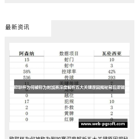
最新资讯
欧联杯为何被称为附加赛深度解析五大关键原因揭秘