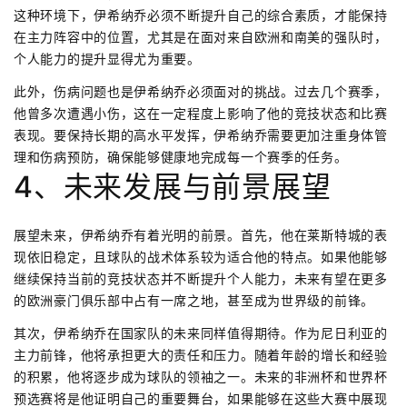
这种环境下，伊希纳乔必须不断提升自己的综合素质，才能保持
在主力阵容中的位置，尤其是在面对来自欧洲和南美的强队时，
个人能力的提升显得尤为重要。
此外，伤病问题也是伊希纳乔必须面对的挑战。过去几个赛季，
他曾多次遭遇小伤，这在一定程度上影响了他的竞技状态和比赛
表现。要保持长期的高水平发挥，伊希纳乔需要更加注重身体管
理和伤病预防，确保能够健康地完成每一个赛季的任务。
4、未来发展与前景展望
展望未来，伊希纳乔有着光明的前景。首先，他在莱斯特城的表
现依旧稳定，且球队的战术体系较为适合他的特点。如果他能够
继续保持当前的竞技状态并不断提升个人能力，未来有望在更多
的欧洲豪门俱乐部中占有一席之地，甚至成为世界级的前锋。
其次，伊希纳乔在国家队的未来同样值得期待。作为尼日利亚的
主力前锋，他将承担更大的责任和压力。随着年龄的增长和经验
的积累，他将逐步成为球队的领袖之一。未来的非洲杯和世界杯
预选赛将是他证明自己的重要舞台，如果能够在这些大赛中展现