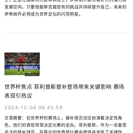
发展空间。只要他能够克服现有的挑战并持续提升自己，未来的
伊希纳乔必将成为世界足坛的闪亮明星。
世界杯焦点 菲利普斯替补登场带来关键影响 赛场
表现引热议
2024-12-04 09:45:59
文章摘要：在世界杯的赛场上，替补球员往往扮演着决定性角
色，他们的表现常常决定比赛的走向。菲利普斯，作为一名备受
关注的替补球员，在最近的世界杯比赛中登场并发挥了关键作