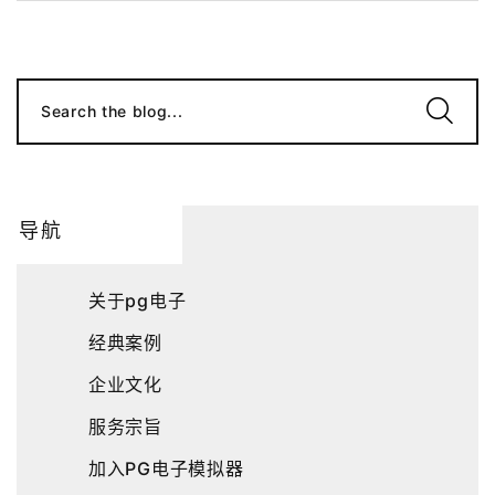
Search the blog...
导航
关于pg电子
经典案例
企业文化
服务宗旨
加入PG电子模拟器