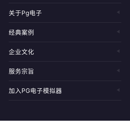
关于pg电子
经典案例
企业文化
服务宗旨
加入PG电子模拟器