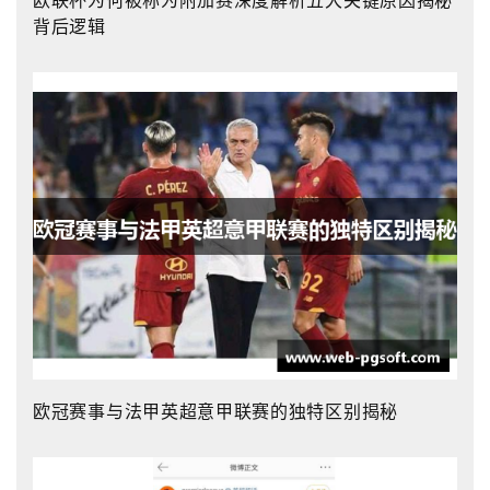
背后逻辑
欧冠赛事与法甲英超意甲联赛的独特区别揭秘