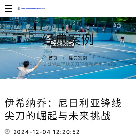
经典案例
首页
经典案例
伊希纳乔：尼日利亚锋线尖刀的崛起与未来挑战
伊希纳乔：尼日利亚锋线
尖刀的崛起与未来挑战
2024-12-04 12:20:52