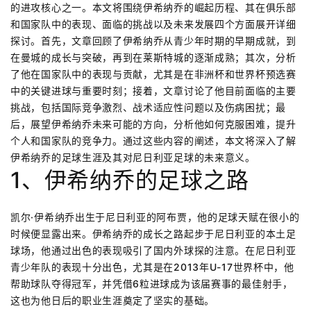
的进攻核心之一。本文将围绕伊希纳乔的崛起历程、其在俱乐部
和国家队中的表现、面临的挑战以及未来发展四个方面展开详细
探讨。首先，文章回顾了伊希纳乔从青少年时期的早期成就，到
在曼城的成长与突破，再到在莱斯特城的逐渐成熟；其次，分析
了他在国家队中的表现与贡献，尤其是在非洲杯和世界杯预选赛
中的关键进球与重要时刻；接着，文章讨论了他目前面临的主要
挑战，包括国际竞争激烈、战术适应性问题以及伤病困扰；最
后，展望伊希纳乔未来可能的方向，分析他如何克服困难，提升
个人和国家队的竞争力。通过这些内容的阐述，本文将深入了解
伊希纳乔的足球生涯及其对尼日利亚足球的未来意义。
1、伊希纳乔的足球之路
凯尔·伊希纳乔出生于尼日利亚的阿布贾，他的足球天赋在很小的
时候便显露出来。伊希纳乔的成长之路起步于尼日利亚的本土足
球场，他通过出色的表现吸引了国内外球探的注意。在尼日利亚
青少年队的表现十分出色，尤其是在2013年U-17世界杯中，他
帮助球队夺得冠军，并凭借6粒进球成为该届赛事的最佳射手，
这也为他日后的职业生涯奠定了坚实的基础。