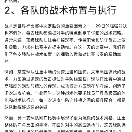
杯格局。
2、各队的战术布置与执行
战术是世界杯比赛中决定胜负的重要因素之一，29日的强强对决
也不例外。每支球队都根据对手的特点制定了详细的战术策略。
通常来说，顶级球队往往会在控球率、传控配合和防守反击上做
到极致，力求在比赛中占据主动权。在这一天的比赛中，我们看
到了各支强队在战术布置上的细致入微和对比赛节奏的精确掌
控。
例如，某支球队注重中场的快速过渡和压迫，采用高压逼抢的战
术，力图通过迅速的反击抓住对手防线空档。球队在比赛中通过
高强度的跑动与精准的传球，成功将对方压制在防守端，创造了
多次进攻机会。与此同时，这种战术也要求球员们具备极高的体
能和战术执行力，每一次进攻与防守转换之间的精准配合，都是
球队取得好成绩的关键。
然而，另一支球队则在比赛中展现了更为沉稳的战术风格，注重
整体防守与反击的平衡。在面对对手的高压逼抢时，这支球队选
择通过中后场的稳健传递，控制比赛节奏，寻找最佳的进攻机