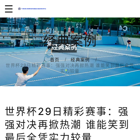
经典案例
首页
经典案例
世界杯29日精彩赛事：强强对决再掀热潮 谁能笑到最后全凭
实力较量
世界杯29日精彩赛事：强
强对决再掀热潮 谁能笑到
最后全凭实力较量