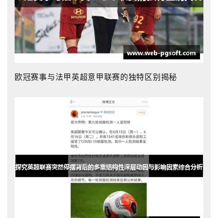
欧冠赛事与法甲英超意甲联赛的独特区别揭秘