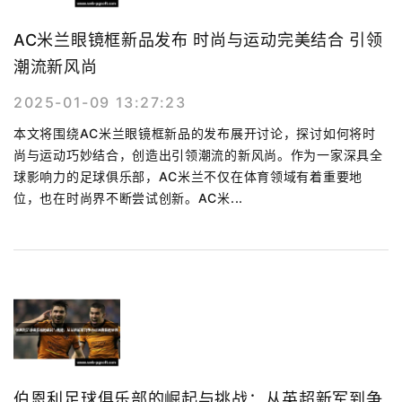
AC米兰眼镜框新品发布 时尚与运动完美结合 引领
潮流新风尚
2025-01-09 13:27:23
本文将围绕AC米兰眼镜框新品的发布展开讨论，探讨如何将时
尚与运动巧妙结合，创造出引领潮流的新风尚。作为一家深具全
球影响力的足球俱乐部，AC米兰不仅在体育领域有着重要地
位，也在时尚界不断尝试创新。AC米...
伯恩利足球俱乐部的崛起与挑战：从英超新军到争