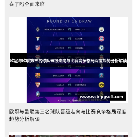
喜了吗全面来临
欧冠与欧联第三名球队晋级走向与比赛竞争格局深度
趋势分析解读