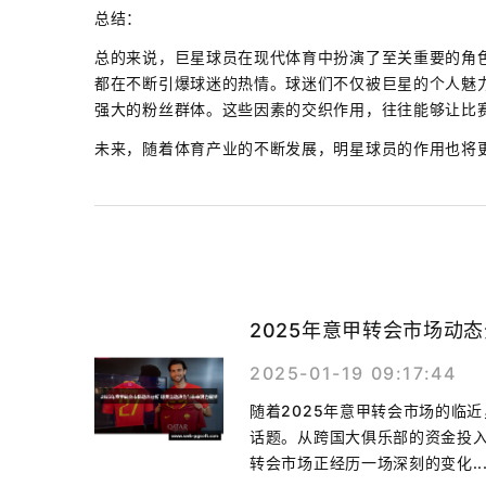
总结：
总的来说，巨星球员在现代体育中扮演了至关重要的角
都在不断引爆球迷的热情。球迷们不仅被巨星的个人魅
强大的粉丝群体。这些因素的交织作用，往往能够让比
未来，随着体育产业的不断发展，明星球员的作用也将
2025年意甲转会市场动
2025-01-19 09:17:44
随着2025年意甲转会市场的临
话题。从跨国大俱乐部的资金投
转会市场正经历一场深刻的变化..