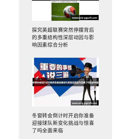
探究英超联赛突然停摆背后
的多重结构性深层动因与影
响因素综合分析
冬窗转会倒计时开启你准备
迎接球队新变化挑战与惊喜
了吗全面来临