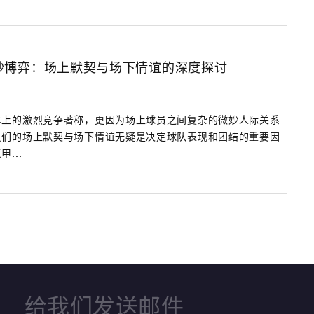
妙博弈：场上默契与场下情谊的深度探讨
术上的激烈竞争著称，更因为场上球员之间复杂的微妙人际关系
员们的场上默契与场下情谊无疑是决定球队表现和团结的重要因
...
给我们发送邮件