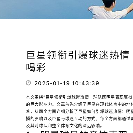
巨星领衔引爆球迷热情
喝彩
2025-01-19 10:43:39
本文围绕“巨星领衔引爆球迷热情，球队因明星表现赢得
的巨大影响力。文章首先介绍了巨星在现代体育中的地
着，从四个方面详细分析了巨星如何引爆球迷热情：明
播的影响以及巨星与球迷互动的方式。每个方面都通过
及其对球队和整个体育文化的深远影响。