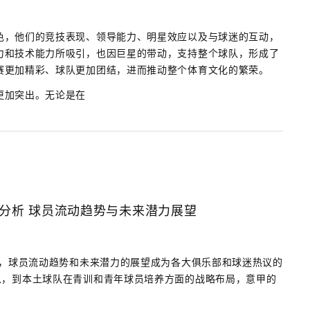
色，他们的竞技表现、领导能力、明星效应以及与球迷的互动，
力和技术能力所吸引，也因巨星的带动，支持整个球队，形成了
赛更加精彩、球队更加团结，进而推动整个体育文化的繁荣。
更加突出。无论是在
态分析 球员流动趋势与未来潜力展望
近，球员流动趋势和未来潜力的展望成为各大俱乐部和球迷热议的
入，到本土球队在青训和青年球员培养方面的战略布局，意甲的
.