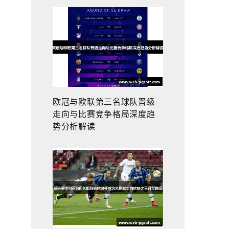
欧冠与欧联第三名球队晋级
走向与比赛竞争格局深度趋
势分析解读