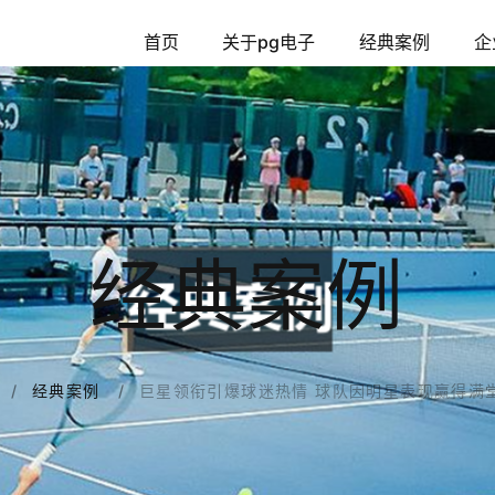
首页
关于pg电子
经典案例
企
经典案例
巨星领衔引爆球迷热情 球队因明星表现赢得满
经典案例