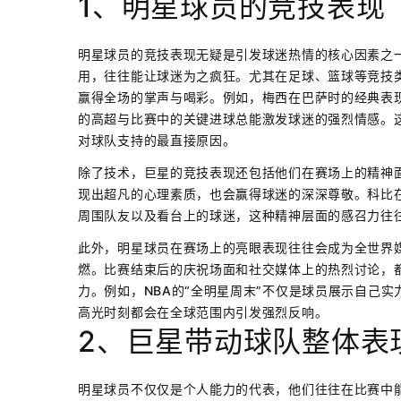
1、明星球员的竞技表现
明星球员的竞技表现无疑是引发球迷热情的核心因素之
用，往往能让球迷为之疯狂。尤其在足球、篮球等竞技
赢得全场的掌声与喝彩。例如，梅西在巴萨时的经典表
的高超与比赛中的关键进球总能激发球迷的强烈情感。
对球队支持的最直接原因。
除了技术，巨星的竞技表现还包括他们在赛场上的精神
现出超凡的心理素质，也会赢得球迷的深深尊敬。科比在
周围队友以及看台上的球迷，这种精神层面的感召力往
此外，明星球员在赛场上的亮眼表现往往会成为全世界
燃。比赛结束后的庆祝场面和社交媒体上的热烈讨论，
力。例如，NBA的“全明星周末”不仅是球员展示自己
高光时刻都会在全球范围内引发强烈反响。
2、巨星带动球队整体表
明星球员不仅仅是个人能力的代表，他们往往在比赛中