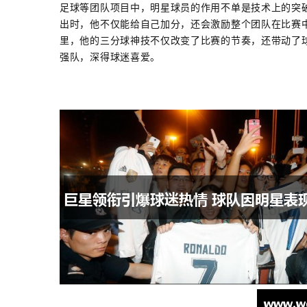
足球等团队项目中，明星球员的作用不单是技术上的突
出时，他不仅能给自己加分，还会激励整个团队在比赛
里，他的三分球神技不仅改变了比赛的节奏，还带动了
强队，深得球迷喜爱。