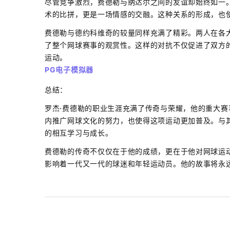
尽管竞争激烈，费德勒与纳达尔之间的友谊却始终如一
术的比拼，更是一场情感的交融。这种关系的形成，也
费德勒与德约科维奇的较量同样充满了精彩。两人在各
了整个网球赛事的观赏性。这样的对抗不仅促进了双方
运动。
PG电子模拟器
总结：
罗杰·费德勒的职业生涯充满了传奇与荣耀，他的重大
内推广网球文化的努力，也使得这项运动更加普及。与
的相互学习与成长。
费德勒的传奇不仅仅在于他的成绩，更在于他对网球运
影响着一代又一代的球迷和年轻运动员。他的故事将永