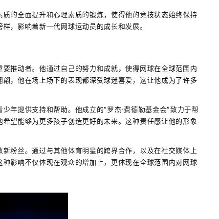
素质的全面提升和心理素质的锻炼，使得他的竞技状态始终保持
榜样，影响着新一代网球运动员的成长和发展。
重要推动者。他通过自己的努力和成就，使得网球在全球范围内
翩翩，他在场上场下的表现都深受球迷喜爱，这让他成为了许多
少年提供支持和帮助。他成立的“罗杰·费德勒基金会”致力于帮
他希望能够为更多孩子创造更好的未来。这种责任感让他的形象
数新粉丝。通过与其他体育明星的跨界合作，以及在社交媒体上
这种影响不仅体现在观众的增加上，更体现在全球范围内对网球