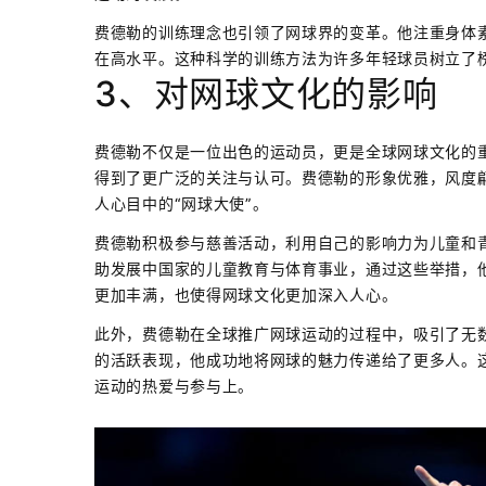
费德勒的训练理念也引领了网球界的变革。他注重身体
在高水平。这种科学的训练方法为许多年轻球员树立了
3、对网球文化的影响
费德勒不仅是一位出色的运动员，更是全球网球文化的
得到了更广泛的关注与认可。费德勒的形象优雅，风度
人心目中的“网球大使”。
费德勒积极参与慈善活动，利用自己的影响力为儿童和青
助发展中国家的儿童教育与体育事业，通过这些举措，
更加丰满，也使得网球文化更加深入人心。
此外，费德勒在全球推广网球运动的过程中，吸引了无
的活跃表现，他成功地将网球的魅力传递给了更多人。
运动的热爱与参与上。