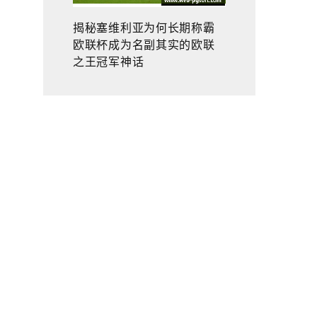
揭秘塞维利亚为何长期称霸
欧联杯成为名副其实的欧联
之王冠军神话