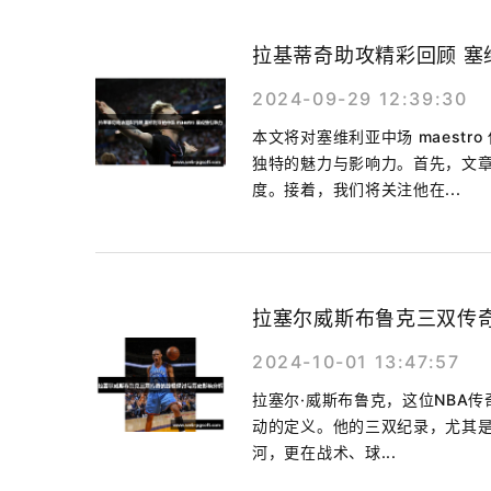
拉基蒂奇助攻精彩回顾 塞维
2024-09-29 12:39:30
本文将对塞维利亚中场 maest
独特的魅力与影响力。首先，文
度。接着，我们将关注他在...
拉塞尔威斯布鲁克三双传
2024-10-01 13:47:57
拉塞尔·威斯布鲁克，这位NBA传奇
动的定义。他的三双纪录，尤其
河，更在战术、球...