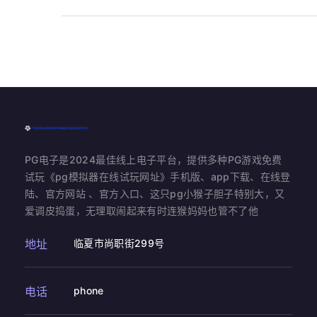
PG电子是2024最佳线上电子平台，提供多种PG游戏免费
试玩《pg模拟器在线试玩网址》手机版、app下载、在线登
陆、官方网站 、官方入口、这只pg小猴子胆子特别大，又
爱调皮捣蛋，无理取闹起来有时连猴妈妈也管不了他
地址
临夏市尚职街299号
电话
phone