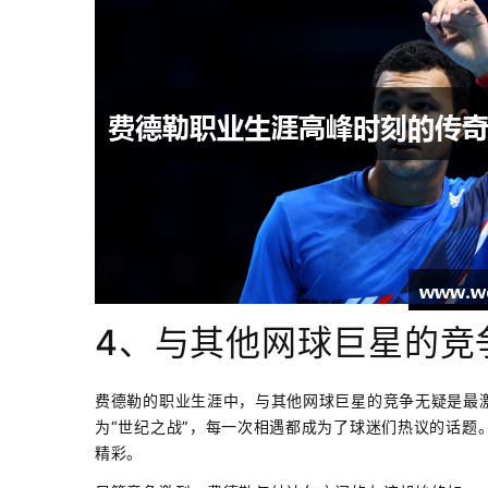
4、与其他网球巨星的竞
费德勒的职业生涯中，与其他网球巨星的竞争无疑是最
为“世纪之战”，每一次相遇都成为了球迷们热议的话题
精彩。