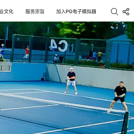
业文化
服务宗旨
加入PG电子模拟器
顾