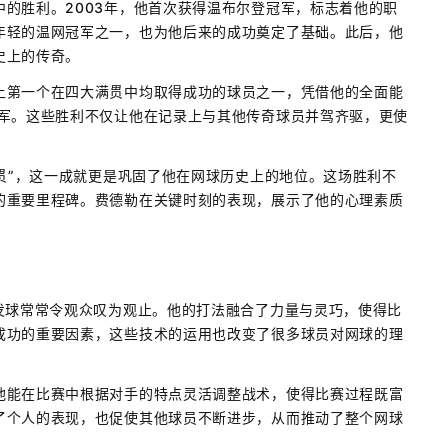
的胜利。2003年，他首次获得温布尔登冠军，标志着他的职
年轻的温网冠军之一，也为他后来的成功奠定了基础。此后，他
史上的传奇。
上第一个在四大满贯中均取得成功的球员之一，凭借他的全面能
冠军。这些胜利不仅让他在记录上与其他传奇球员并驾齐驱，更使
满贯”，这一成就更是巩固了他在网球历史上的地位。这场胜利不
的重要里程碑。费德勒在关键时刻的表现，展示了他的心理素质
发球常常令观众叹为观止。他的打法融合了力量与灵巧，使得比
成功的重要因素，这些技术的运用也改变了很多球员对网球的理
他能在比赛中根据对手的特点灵活调整战术，使得比赛过程既富
了个人的表现，也促使其他球员不断进步，从而推动了整个网球