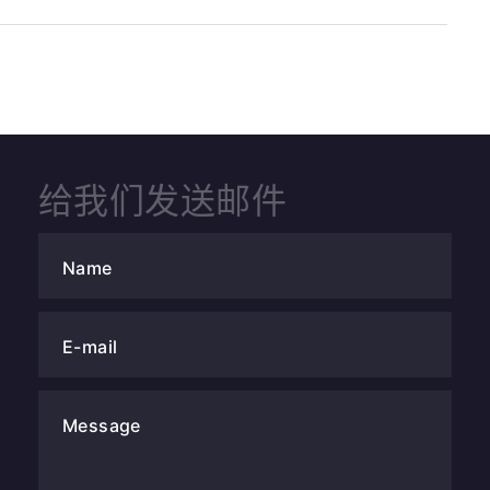
给我们发送邮件
Name
E-mail
Message