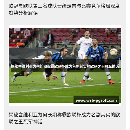
欧冠与欧联第三名球队晋级走向与比赛竞争格局深度
趋势分析解读
揭秘塞维利亚为何长期称霸欧联杯成为名副其实的欧
联之王冠军神话