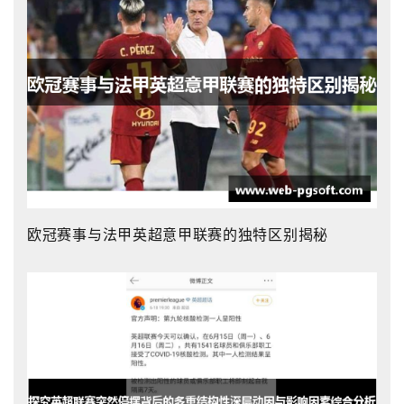
欧冠赛事与法甲英超意甲联赛的独特区别揭秘