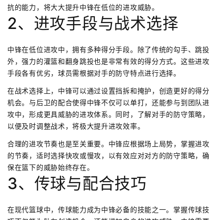
抗的能力，将大大提升中锋在低位的进攻威胁。
2、进攻手段与战术选择
中锋在低位进攻中，拥有多种得分手段。除了传统的勾手、跳投
外，强力的灌篮和翻身跳投也是非常有效的得分方式。这些进攻
手段各有优劣，球员需根据对手的防守特点进行选择。
在战术选择上，中锋可以通过设置挡拆和掩护，创造更好的得分
机会。与后卫的配合使得中锋不仅可以单打，还能参与到团队进
攻中，形成更具威胁的进攻体系。同时，了解对手的防守策略，
以便及时调整战术，将极大提升进攻效率。
合理的进攻节奏也是至关重要。中锋应根据场上局势，掌握进攻
的节奏，适时选择快攻或慢攻，以有效应对对方的防守策略，确
保在篮下的威胁始终存在。
3、传球与配合技巧
在现代篮球中，传球能力成为中锋必备的技能之一。掌握传球技