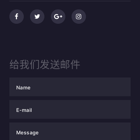
给我们发送邮件
Name
E-mail
Message