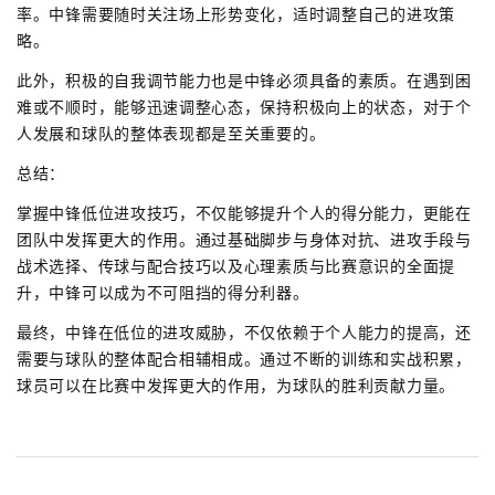
率。中锋需要随时关注场上形势变化，适时调整自己的进攻策
略。
此外，积极的自我调节能力也是中锋必须具备的素质。在遇到困
难或不顺时，能够迅速调整心态，保持积极向上的状态，对于个
人发展和球队的整体表现都是至关重要的。
总结：
掌握中锋低位进攻技巧，不仅能够提升个人的得分能力，更能在
团队中发挥更大的作用。通过基础脚步与身体对抗、进攻手段与
战术选择、传球与配合技巧以及心理素质与比赛意识的全面提
升，中锋可以成为不可阻挡的得分利器。
最终，中锋在低位的进攻威胁，不仅依赖于个人能力的提高，还
需要与球队的整体配合相辅相成。通过不断的训练和实战积累，
球员可以在比赛中发挥更大的作用，为球队的胜利贡献力量。