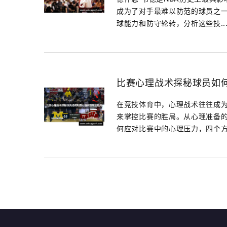
成为了对手最难以防范的球员之
球能力和防守轮转，分析这些技..
比赛心理战术探秘球员如
在竞技体育中，心理战术往往成
来掌控比赛的胜局。从心理准备
何应对比赛中的心理压力，四个方面