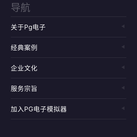
导航
关于pg电子
经典案例
企业文化
服务宗旨
加入PG电子模拟器