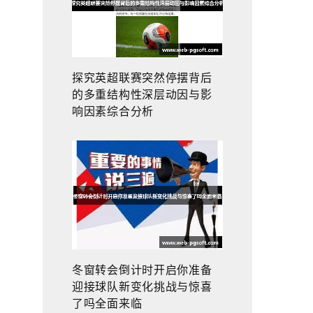
探究英超联赛突然停摆背后
的多重结构性深层动因与影
响因素综合分析
冬窗转会倒计时开启你准备
迎接球队新变化挑战与惊喜
了吗全面来临