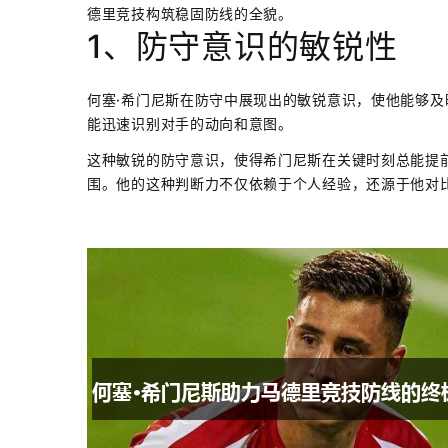
德里竞技构筑稳固防线的全貌。
1、防守意识的敏锐性
何塞·希门尼斯在防守中展现出的敏锐意识，使他能够
能迅速识别对手的动向和意图。
这种敏锐的防守意识，使得希门尼斯在关键时刻总能提
围。他的这种判断力不仅依赖于个人经验，还源于他对