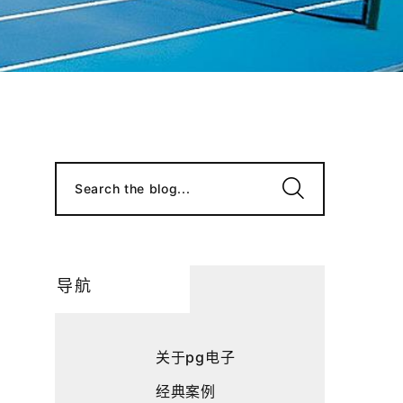
Search the blog...
导航
关于pg电子
经典案例