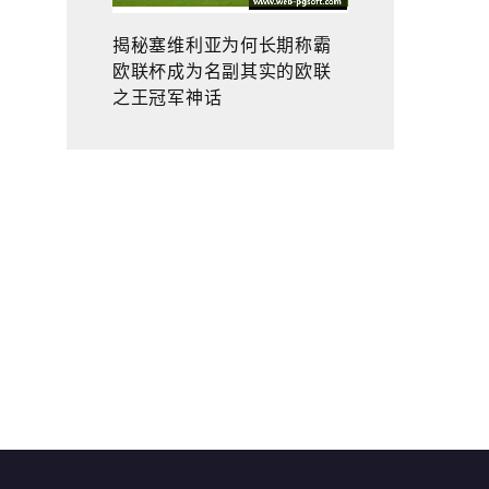
揭秘塞维利亚为何长期称霸
欧联杯成为名副其实的欧联
之王冠军神话