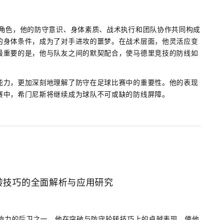
的角色，他的防守意识、身体素质、战术执行和团队协作共同构成
的身体条件，成为了对手进攻的噩梦。在战术层面，他灵活应变
最重要的是，他与队友之间的默契配合，使马德里竞技的防线如
能力，更加深刻地理解了防守在足球比赛中的重要性。他的表现
赛中，希门尼斯将继续成为球队不可或缺的防线屏障。
转技巧的全面解析与应用研究
影响力的后卫之一，他在突破与防守轮转技巧上的卓越表现，使他