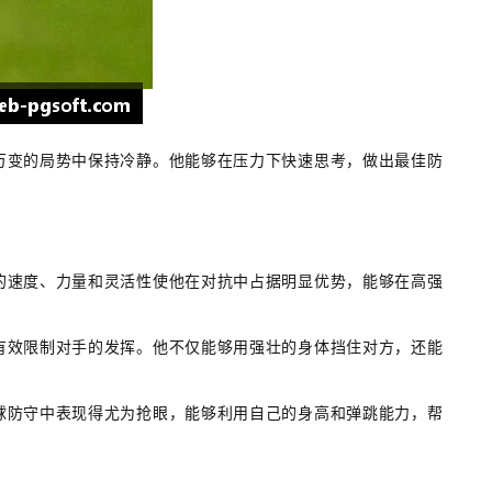
万变的局势中保持冷静。他能够在压力下快速思考，做出最佳防
的速度、力量和灵活性使他在对抗中占据明显优势，能够在高强
有效限制对手的发挥。他不仅能够用强壮的身体挡住对方，还能
。
球防守中表现得尤为抢眼，能够利用自己的身高和弹跳能力，帮