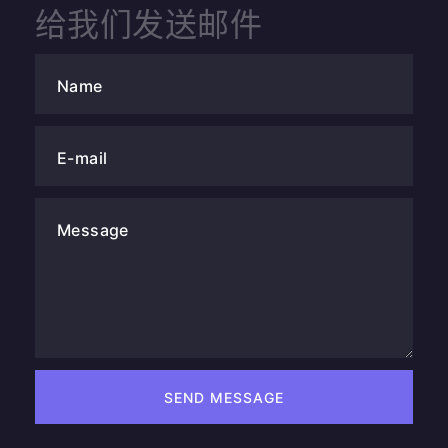
给我们发送邮件
Name
E-mail
Message
SEND MESSAGE