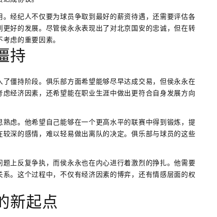
用。经纪人不仅要为球员争取到最好的薪资待遇，还需要评估各
到更好的发展。尽管侯永永表现出了对北京国安的忠诚，但在转
不考虑的重要因素。
僵持
入了僵持阶段。俱乐部方面希望能够尽早达成交易，但侯永永在
考虑经济因素，还希望能在职业生涯中做出更符合自身发展方向
思熟虑。他希望自己能够在一个更高水平的联赛中得到锻炼，提
在较深的感情，难以轻易做出离队的决定。俱乐部与球员的这些
问题上反复争执，而侯永永也在内心进行着激烈的挣扎。他需要
关系。这个过程中，不仅有经济因素的博弈，还有情感层面的权
的新起点