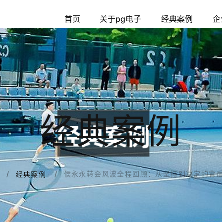
首页
关于pg电子
经典案例
企
经典案例
侯永永转会风波全程回顾：从坚持到决定的背
经典案例