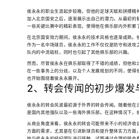
侯永永的职业生涯起步较晚，但他的足球天赋和拼搏精
加入北京国安之后，逐渐展示出自己的潜力。从最初的
一些关键比赛中的精彩表现，使得他在俱乐部内外积累
在北京国安效力期间，侯永永的技术风格也逐渐成熟。
作为一名中场球员，侯永永的工作不仅仅是防守和进攻
队内的中流砥柱，同时也引起了其他俱乐部的兴趣。
然而，尽管侯永永在俱乐部取得了不错的成绩，但他和
在一些事务上的分歧，以及个人发展规划的不同，使得
也开始围绕着侯永永展开。
2、转会传闻的初步爆发
侯永永的转会风波最初源于外界的转会传闻。随着他在
是国内其他强队以及一些海外俱乐部。在这种情况下，
从商业角度来看，侯永永的转会可能带来不小的经济收
方面的需求，尤其是在引进新球员和提升整体实力方面
始与侯永永的经纪团队进行接触，试图通过合理的转会