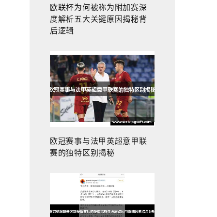
欧联杯为何被称为附加赛深
度解析五大关键原因揭秘背
后逻辑
欧冠赛事与法甲英超意甲联
赛的独特区别揭秘