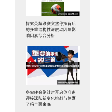
探究英超联赛突然停摆背后
的多重结构性深层动因与影
响因素综合分析
冬窗转会倒计时开启你准备
迎接球队新变化挑战与惊喜
了吗全面来临