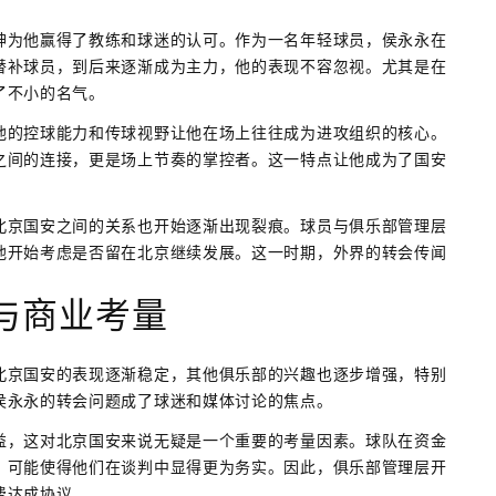
神为他赢得了教练和球迷的认可。作为一名年轻球员，侯永永在
替补球员，到后来逐渐成为主力，他的表现不容忽视。尤其是在
了不小的名气。
他的控球能力和传球视野让他在场上往往成为进攻组织的核心。
之间的连接，更是场上节奏的掌控者。这一特点让他成为了国安
北京国安之间的关系也开始逐渐出现裂痕。球员与俱乐部管理层
他开始考虑是否留在北京继续发展。这一时期，外界的转会传闻
与商业考量
北京国安的表现逐渐稳定，其他俱乐部的兴趣也逐步增强，特别
侯永永的转会问题成了球迷和媒体讨论的焦点。
益，这对北京国安来说无疑是一个重要的考量因素。球队在资金
，可能使得他们在谈判中显得更为务实。因此，俱乐部管理层开
费达成协议。