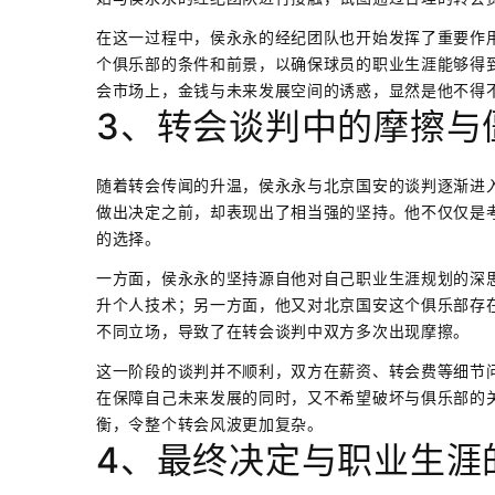
在这一过程中，侯永永的经纪团队也开始发挥了重要作
个俱乐部的条件和前景，以确保球员的职业生涯能够得
会市场上，金钱与未来发展空间的诱惑，显然是他不得
3、转会谈判中的摩擦与
随着转会传闻的升温，侯永永与北京国安的谈判逐渐进
做出决定之前，却表现出了相当强的坚持。他不仅仅是
的选择。
一方面，侯永永的坚持源自他对自己职业生涯规划的深
升个人技术；另一方面，他又对北京国安这个俱乐部存
不同立场，导致了在转会谈判中双方多次出现摩擦。
这一阶段的谈判并不顺利，双方在薪资、转会费等细节
在保障自己未来发展的同时，又不希望破坏与俱乐部的
衡，令整个转会风波更加复杂。
4、最终决定与职业生涯