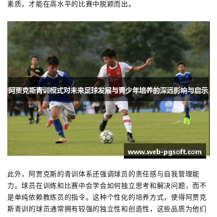
素质，才能在高水平的比赛中脱颖而出。
此外，阿贾克斯的青训体系还强调球员的责任感与自我管理能
力。球员在训练和比赛中会学会如何独立思考和解决问题，而不
是单纯依赖教练员的指令。这种个性化的培养方式，使得阿贾克
斯青训的球员通常拥有较强的独立性和创造性，这些品质为他们