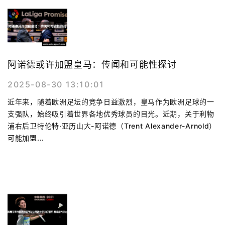
阿诺德或许加盟皇马：传闻和可能性探讨
2025-08-30 13:10:01
近年来，随着欧洲足坛的竞争日益激烈，皇马作为欧洲足球的一
支强队，始终吸引着世界各地优秀球员的目光。近期，关于利物
浦右后卫特伦特·亚历山大-阿诺德（Trent Alexander-Arnold）
可能加盟...