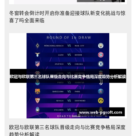
冬窗转会倒计时开启你准备迎接球队新变化挑战与惊
喜了吗全面来临
欧冠与欧联第三名球队晋级走向与比赛竞争格局深度
趋势分析解读