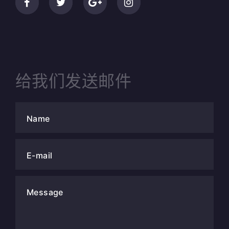
给我们发送邮件
Name
E-mail
Message