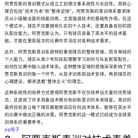
阿贾克斯的青训模式从成立之初便注重系统性与长远性。其核心
理念包括“技术为本”和“整体足球”。阿贾克斯的青训体系要求球
员从小接触全面的技能训练，尤其强调技术的基础性作用。在这
个模式中，球员不仅要拥有扎实的个人技术，还要具备良好的团
队配合能力。阿贾克斯认为，只有球员具备了高水平的技术基
础，才能在更高层次的比赛中灵活应对各种战术需求。
此外，阿贾克斯青训系统特别重视球员的整体思维，而非单纯的
个人能力。球员从青少年阶段起便要学习如何与队友默契配合，
如何在比赛中融入战术体系。这种整体足球的思维深深影响了阿
贾克斯青训的每一个环节，从技术训练到战术安排，再到球员的
心理建设，都渗透着“整体主义”的理念。
这种系统性的培养方式使得阿贾克斯不仅仅培养出大量的优秀球
员，还造就了许多具备战术眼光和创新意识的未来球星。青训的
最终目标是让每个球员都能够适应任何战术体系，能够在高水平
的比赛中做出正确的决策。阿贾克斯的这一模式已经成为全球青
训体系的重要参考。
pg电子