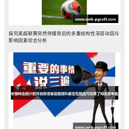
探究英超联赛突然停摆背后的多重结构性深层动因与
影响因素综合分析