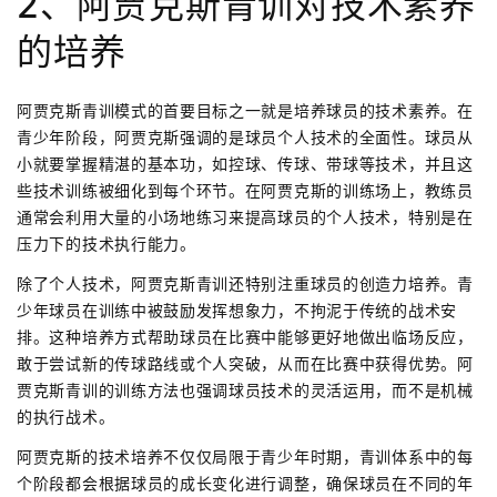
2、阿贾克斯青训对技术素养
的培养
阿贾克斯青训模式的首要目标之一就是培养球员的技术素养。在
青少年阶段，阿贾克斯强调的是球员个人技术的全面性。球员从
小就要掌握精湛的基本功，如控球、传球、带球等技术，并且这
些技术训练被细化到每个环节。在阿贾克斯的训练场上，教练员
通常会利用大量的小场地练习来提高球员的个人技术，特别是在
压力下的技术执行能力。
除了个人技术，阿贾克斯青训还特别注重球员的创造力培养。青
少年球员在训练中被鼓励发挥想象力，不拘泥于传统的战术安
排。这种培养方式帮助球员在比赛中能够更好地做出临场反应，
敢于尝试新的传球路线或个人突破，从而在比赛中获得优势。阿
贾克斯青训的训练方法也强调球员技术的灵活运用，而不是机械
的执行战术。
阿贾克斯的技术培养不仅仅局限于青少年时期，青训体系中的每
个阶段都会根据球员的成长变化进行调整，确保球员在不同的年