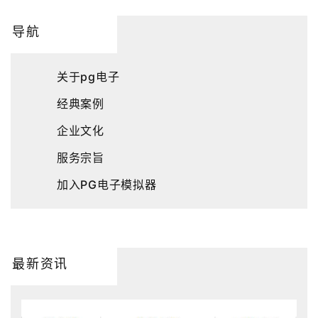
导航
关于pg电子
经典案例
企业文化
服务宗旨
加入PG电子模拟器
最新资讯