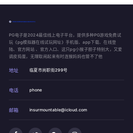
PG电子是2024最佳线上电子平台，提供多种PG游戏免费试
玩《pg模拟器在线试玩网址》手机版、app下载、在线登
陆、官方网站 、官方入口、这只pg小猴子胆子特别大，又爱
调皮捣蛋，无理取闹起来有时连猴妈妈也管不了他
地址
临夏市尚职街299号
电话
phone
邮箱
insurmountable@icloud.com