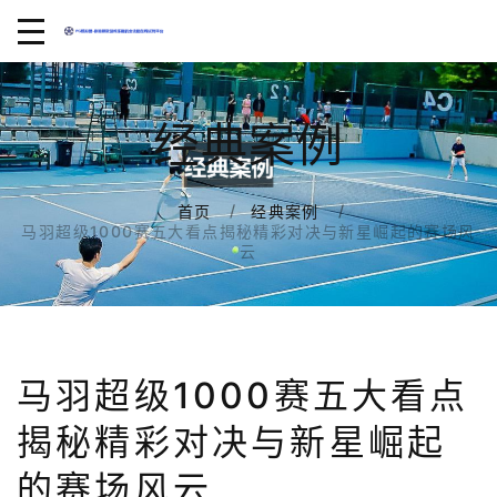
经典案例
首页
经典案例
马羽超级1000赛五大看点揭秘精彩对决与新星崛起的赛场风
云
马羽超级1000赛五大看点
揭秘精彩对决与新星崛起
的赛场风云