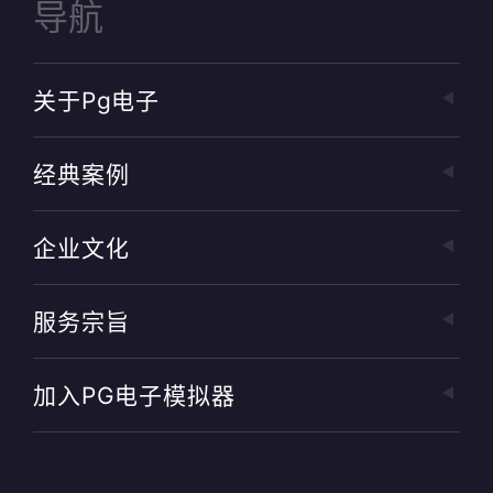
导航
关于pg电子
经典案例
企业文化
服务宗旨
加入PG电子模拟器