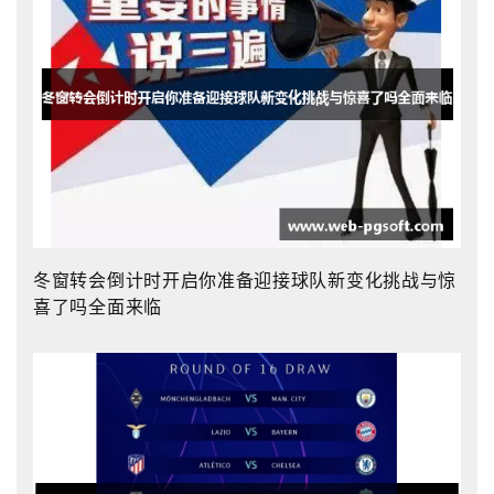
冬窗转会倒计时开启你准备迎接球队新变化挑战与惊
喜了吗全面来临