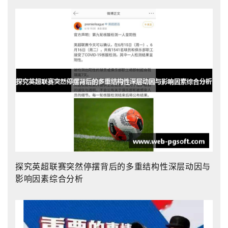
探究英超联赛突然停摆背后的多重结构性深层动因与
影响因素综合分析