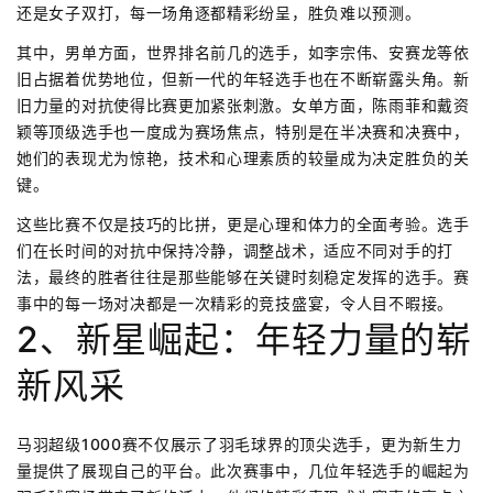
还是女子双打，每一场角逐都精彩纷呈，胜负难以预测。
其中，男单方面，世界排名前几的选手，如李宗伟、安赛龙等依
旧占据着优势地位，但新一代的年轻选手也在不断崭露头角。新
旧力量的对抗使得比赛更加紧张刺激。女单方面，陈雨菲和戴资
颖等顶级选手也一度成为赛场焦点，特别是在半决赛和决赛中，
她们的表现尤为惊艳，技术和心理素质的较量成为决定胜负的关
键。
这些比赛不仅是技巧的比拼，更是心理和体力的全面考验。选手
们在长时间的对抗中保持冷静，调整战术，适应不同对手的打
法，最终的胜者往往是那些能够在关键时刻稳定发挥的选手。赛
事中的每一场对决都是一次精彩的竞技盛宴，令人目不暇接。
2、新星崛起：年轻力量的崭
新风采
马羽超级1000赛不仅展示了羽毛球界的顶尖选手，更为新生力
量提供了展现自己的平台。此次赛事中，几位年轻选手的崛起为