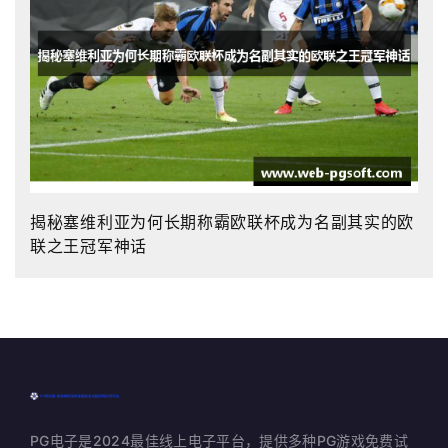
揭秘塞维利亚为何长期称霸欧联杯成为名副其实的欧
联之王冠军神话
PG电子是2024最佳线上电子平台，提供多种PG游戏免费试