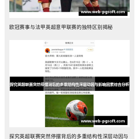
欧冠赛事与法甲英超意甲联赛的独特区别揭秘
探究英超联赛突然停摆背后的多重结构性深层动因与