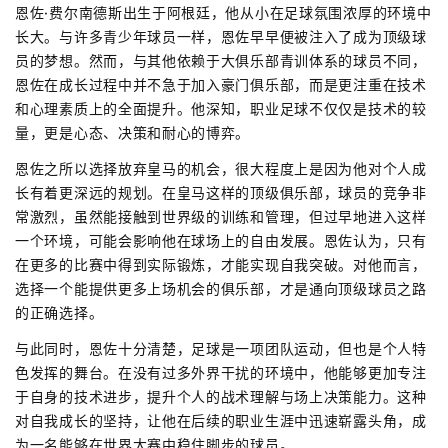
恩佐·费尔南德斯出生于阿根廷，他从小在足球氛围浓厚的环境中
长大。与许多青少年球员一样，恩佐早早便被注入了成为顶级球
员的梦想。然而，与其他依赖于大俱乐部青训体系的球员不同，
恩佐在成长过程中并不急于加入豪门俱乐部，而是更注重在技术
和心理素质上的全面提升。他深知，职业足球不仅仅是技术的较
量，更是心态、决策和耐心的博弈。
恩佐之所以选择放弃皇马的机会，很大程度上是因为他对个人成
长有着更深远的规划。在皇马这样的顶级俱乐部，球员的竞争非
常激烈，虽然能接触到世界级的训练和管理，但过早地进入这样
一个环境，可能会影响他在球场上的自由发展。恩佐认为，只有
在更多的比赛中得到实际锻炼，才能实现自我突破。对他而言，
选择一个能提供更多上场机会的俱乐部，才是通向顶级球员之路
的正确选择。
与此同时，恩佐十分清楚，足球是一项团队运动，但也是个人特
色发挥的舞台。在没有过多外界干扰的环境中，他能够更加专注
于自身的技术进步，提升个人的战术理解与场上决策能力。这种
对自我成长的坚持，让他在后续的职业生涯中迅速崭露头角，成
为一名能够在世界大赛中稳住脚步的球员。