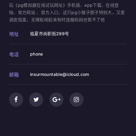
玩《pg模拟器在线试玩网址》手机版、app下载、在线登
陆、官方网站 、官方入口、这只pg小猴子胆子特别大，又爱
调皮捣蛋，无理取闹起来有时连猴妈妈也管不了他
地址
临夏市尚职街299号
电话
phone
邮箱
insurmountable@icloud.com