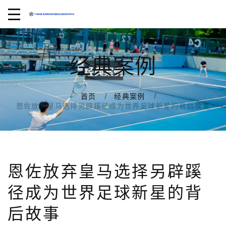
经典案例
首页
经典案例
恩佐放弃皇马选择另辟蹊径成为世界足球新星的背后故事
恩佐放弃皇马选择另辟蹊
径成为世界足球新星的背
后故事