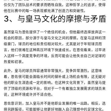
仅仅为了团队战术的要求而牺牲自我。这种哲学上的追求，使得
他在比赛中的每一场表现都充满了创造力和突破性。
3、与皇马文化的摩擦与矛盾
虽然皇马为恩佐提供了一个绝佳的机会，但他最终选择放弃这一
机会的原因，部分源于与皇马文化之间的摩擦。在皇马这样的顶
级豪门，球员的地位和责任相对较大，尤其是对于年轻球员而
言，他们很难在这种高压环境下快速成长。在恩佐看来，过早进
入这样一个高度竞争的环境，反而可能会让他失去自己对足球的
热爱和初衷。
此外，皇马的球员阵容通常非常强大，竞争异常激烈。这意味
着，恩佐很可能会面临长时间的替补或上场机会有限，这无疑对
他的职业生涯造成一定的影响。在这种文化背景下，虽然皇马提
供了顶级的资源和平台，但对于一个有着独立发展需求的球员来
说，这种环境或许并不适合他。
恩佐意识到，加入皇马并不是他职业发展的唯一出路。相反，选
择另辟蹊径，可能能够让他更好地融入自己理想中的足球文化。