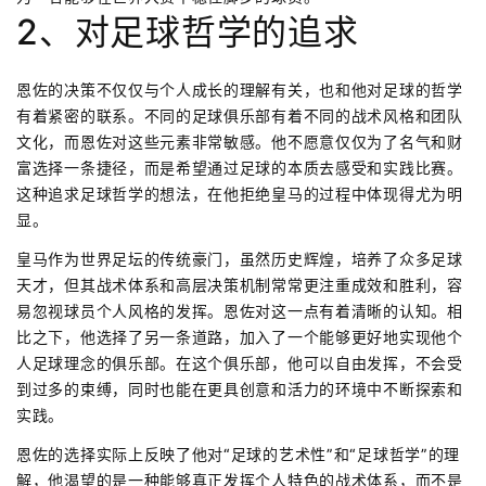
2、对足球哲学的追求
恩佐的决策不仅仅与个人成长的理解有关，也和他对足球的哲学
有着紧密的联系。不同的足球俱乐部有着不同的战术风格和团队
文化，而恩佐对这些元素非常敏感。他不愿意仅仅为了名气和财
富选择一条捷径，而是希望通过足球的本质去感受和实践比赛。
这种追求足球哲学的想法，在他拒绝皇马的过程中体现得尤为明
显。
皇马作为世界足坛的传统豪门，虽然历史辉煌，培养了众多足球
天才，但其战术体系和高层决策机制常常更注重成效和胜利，容
易忽视球员个人风格的发挥。恩佐对这一点有着清晰的认知。相
比之下，他选择了另一条道路，加入了一个能够更好地实现他个
人足球理念的俱乐部。在这个俱乐部，他可以自由发挥，不会受
到过多的束缚，同时也能在更具创意和活力的环境中不断探索和
实践。
恩佐的选择实际上反映了他对“足球的艺术性”和“足球哲学”的理
解，他渴望的是一种能够真正发挥个人特色的战术体系，而不是