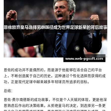
恩佐的成功并不是偶然的，而是源于他能够在适合自己的平台
上，不断创造属于自己的历史。这种通过个性化选择而获得的成
功，正是现代足球中越来越多年轻球员所追求的目标。
总结：
恩佐·费尔南德斯的成功故事，不仅是个人天赋的体现，更是他深
思熟虑后作出的决策结果。从拒绝皇马的决定，到选择另一条更